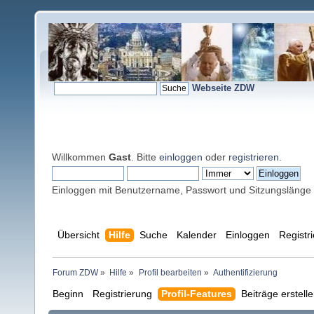
Webseite ZDW
Willkommen
Gast
. Bitte
einloggen
oder
registrieren
.
Einloggen mit Benutzername, Passwort und Sitzungslänge
Übersicht
Hilfe
Suche
Kalender
Einloggen
Registr
Forum ZDW
»
Hilfe
»
Profil bearbeiten
»
Authentifizierung
Beginn
Registrierung
Profil-Features
Beiträge erstell