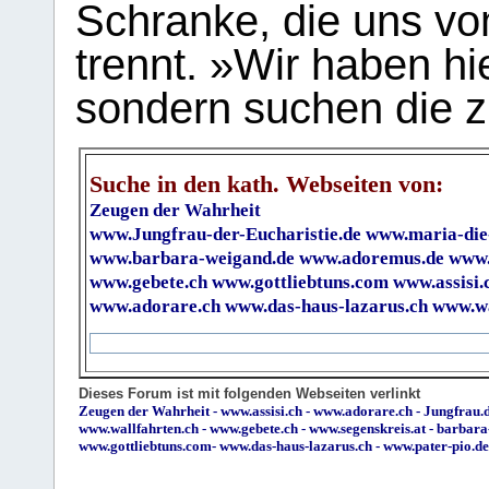
Schranke, die uns vo
trennt. »Wir haben hi
sondern suchen die z
Suche in den kath. Webseiten von:
Zeugen der Wahrheit
www.Jungfrau-der-Eucharistie.de
www.maria-die
www.barbara-weigand.de
www.adoremus.de
www.
www.gebete.ch
www.gottliebtuns.com
www.assisi.
www.adorare.ch
www.das-haus-lazarus.ch
www.wa
Dieses Forum ist mit folgenden Webseiten verlinkt
Zeugen der Wahrheit
-
www.assisi.ch
-
www.adorare.ch
-
Jungfrau.d
www.wallfahrten.ch
-
www.gebete.ch
-
www.segenskreis.at
-
barbara
www.gottliebtuns.com
-
www.das-haus-lazarus.ch
-
www.pater-pio.de