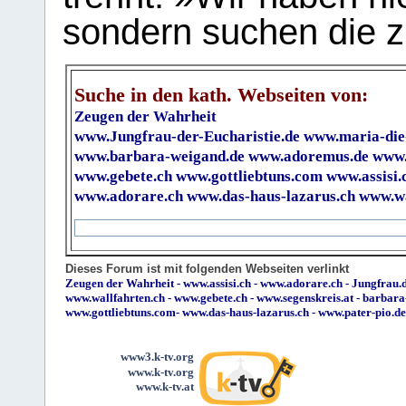
sondern suchen die z
Suche in den kath. Webseiten von:
Zeugen der Wahrheit
www.Jungfrau-der-Eucharistie.de
www.maria-die
www.barbara-weigand.de
www.adoremus.de
www.
www.gebete.ch
www.gottliebtuns.com
www.assisi.
www.adorare.ch
www.das-haus-lazarus.ch
www.wa
Dieses Forum ist mit folgenden Webseiten verlinkt
Zeugen der Wahrheit
-
www.assisi.ch
-
www.adorare.ch
-
Jungfrau.d
www.wallfahrten.ch
-
www.gebete.ch
-
www.segenskreis.at
-
barbara
www.gottliebtuns.com
-
www.das-haus-lazarus.ch
-
www.pater-pio.de
www3.k-tv.org
www.k-tv.org
www.k-tv.at