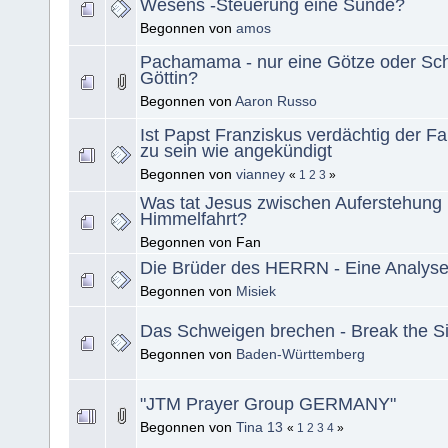
Wesens -Steuerung eine Sünde?
Begonnen von
amos
Pachamama - nur eine Götze oder Sc
Göttin?
Begonnen von
Aaron Russo
Ist Papst Franziskus verdächtig der F
zu sein wie angekündigt
Begonnen von
vianney
«
1
2
3
»
Was tat Jesus zwischen Auferstehung
Himmelfahrt?
Begonnen von Fan
Die Brüder des HERRN - Eine Analyse
Begonnen von
Misiek
Das Schweigen brechen - Break the S
Begonnen von
Baden-Württemberg
"JTM Prayer Group GERMANY"
Begonnen von
Tina 13
«
1
2
3
4
»