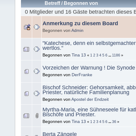
Betreff
/
Begonnen von
0 Mitglieder und 16 Gäste betrachten dieses 
Anmerkung zu diesem Board
Begonnen von
Admin
"Katechese, denn ein selbstgemachter
wertlos."
Begonnen von
Tina 13
«
1
2
3
4
5
6
...
1186
»
Vorzeichen der Warnung ! Die Synode
Begonnen von
DerFranke
Bischof Schneider: Gehorsamkeit, ab
Priester, natürliche Familienplanung
Begonnen von
Apostel der Endzeit
Myrtha-Maria, eine Sühneseele für kat
Bischöfe und Priester.
Begonnen von
Tina 13
«
1
2
3
4
5
6
...
36
»
Berta Zängele