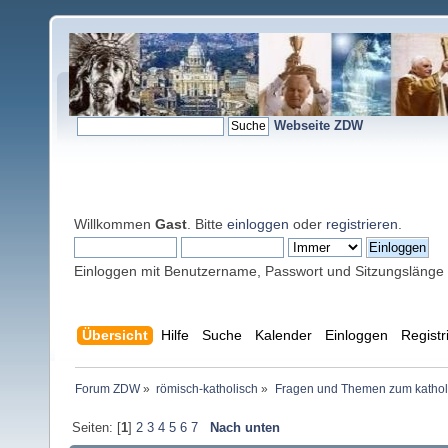
Webseite ZDW
Willkommen
Gast
. Bitte
einloggen
oder
registrieren
.
Einloggen mit Benutzername, Passwort und Sitzungslänge
Übersicht
Hilfe
Suche
Kalender
Einloggen
Registr
Forum ZDW
»
römisch-katholisch
»
Fragen und Themen zum kathol
Seiten: [
1
]
2
3
4
5
6
7
Nach unten