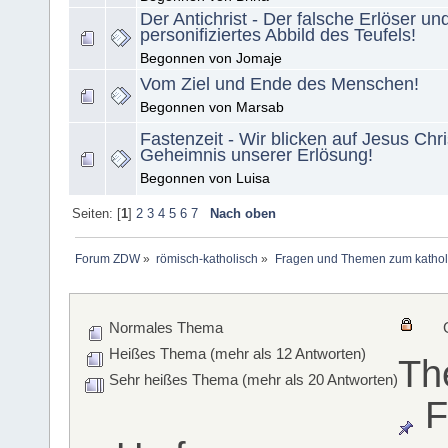
Der Antichrist - Der falsche Erlöser un
personifiziertes Abbild des Teufels!
Begonnen von Jomaje
Vom Ziel und Ende des Menschen!
Begonnen von Marsab
Fastenzeit - Wir blicken auf Jesus Chr
Geheimnis unserer Erlösung!
Begonnen von Luisa
Seiten: [
1
]
2
3
4
5
6
7
Nach oben
Forum ZDW
»
römisch-katholisch
»
Fragen und Themen zum kathol
Normales Thema
Heißes Thema (mehr als 12 Antworten)
Th
Sehr heißes Thema (mehr als 20 Antworten)
F