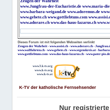
Zeugen der Wahrheit
www.Jungfrau-der-Eucharistie.de
www.maria-die
www.barbara-weigand.de
www.adoremus.de
www.
www.gebete.ch
www.gottliebtuns.com
www.assisi.
www.adorare.ch
www.das-haus-lazarus.ch
www.wa
Dieses Forum ist mit folgenden Webseiten verlinkt
Zeugen der Wahrheit
-
www.assisi.ch
-
www.adorare.ch
-
Jungfrau.d
www.wallfahrten.ch
-
www.gebete.ch
-
www.segenskreis.at
-
barbara
www.gottliebtuns.com
-
www.das-haus-lazarus.ch
-
www.pater-pio.de
www3.k-tv.org
www.k-tv.org
www.k-tv.at
K-TV der katholische Fernsehsender
Nur registrier