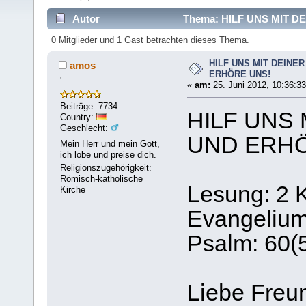
Autor
Thema: HILF UNS MIT D
0 Mitglieder und 1 Gast betrachten dieses Thema.
HILF UNS MIT DEINE
amos
ERHÖRE UNS!
'
«
am:
25. Juni 2012, 10:36:33
Beiträge: 7734
HILF UNS
Country:
Geschlecht:
UND ERHÖ
Mein Herr und mein Gott,
ich lobe und preise dich.
Religionszugehörigkeit:
Römisch-katholische
Lesung: 2 
Kirche
Evangelium
Psalm: 60(
Liebe Freu