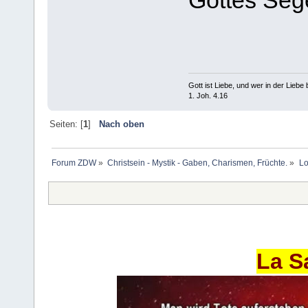
Gottes Se
Gott ist Liebe, und wer in der Liebe bl
1. Joh. 4.16
Seiten: [
1
]
Nach oben
Forum ZDW
»
Christsein - Mystik - Gaben, Charismen, Früchte.
»
Lo
La S