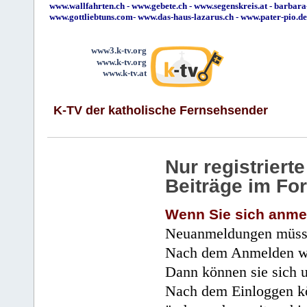
www.wallfahrten.ch
-
www.gebete.ch
-
www.segenskreis.at
-
barbara
www.gottliebtuns.com
-
www.das-haus-lazarus.ch
-
www.pater-pio.de
www3.k-tv.org
www.k-tv.org
www.k-tv.at
K-TV der katholische Fernsehsender
Nur registrier
Beiträge im Fo
Wenn Sie sich anme
Neuanmeldungen müsse
Nach dem Anmelden wir
Dann können sie sich 
Nach dem Einloggen kö