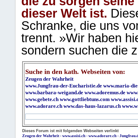
die zu sorgen seine
dieser Welt ist.
Diese
Schranke, die uns vo
trennt. »Wir haben hi
sondern suchen die z
Suche in den kath. Webseiten von:
Zeugen der Wahrheit
www.Jungfrau-der-Eucharistie.de
www.maria-die
www.barbara-weigand.de
www.adoremus.de
www.
www.gebete.ch
www.gottliebtuns.com
www.assisi.
www.adorare.ch
www.das-haus-lazarus.ch
www.wa
Dieses Forum ist mit folgenden Webseiten verlinkt
Zeugen der Wahrheit
-
www.assisi.ch
-
www.adorare.ch
-
Jungfrau.d