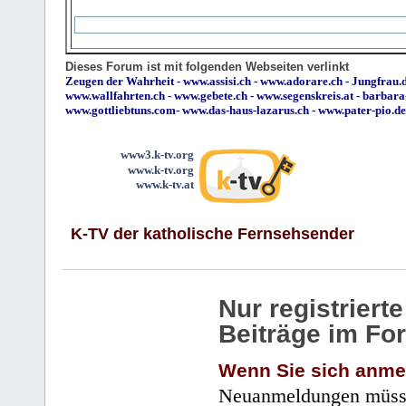
Dieses Forum ist mit folgenden Webseiten verlinkt
Zeugen der Wahrheit
-
www.assisi.ch
-
www.adorare.ch
-
Jungfrau.d
www.wallfahrten.ch
-
www.gebete.ch
-
www.segenskreis.at
-
barbara
www.gottliebtuns.com
-
www.das-haus-lazarus.ch
-
www.pater-pio.de
www3.k-tv.org
www.k-tv.org
www.k-tv.at
K-TV der katholische Fernsehsender
Nur registrier
Beiträge im Fo
Wenn Sie sich anme
Neuanmeldungen müsse