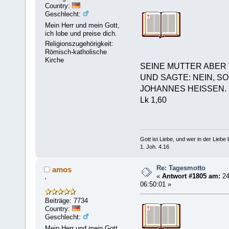
Country:
Geschlecht:
Mein Herr und mein Gott,
ich lobe und preise dich.
Religionszugehörigkeit:
Römisch-katholische
Kirche
SEINE MUTTER ABER
UND SAGTE: NEIN, S
JOHANNES HEISSEN.
Lk 1,60
Gott ist Liebe, und wer in der Liebe bl
1. Joh. 4.16
Re: Tagesmotto
amos
«
Antwort #1805 am:
24
'
06:50:01 »
Beiträge: 7734
Country:
Geschlecht:
Mein Herr und mein Gott,