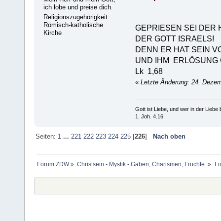
ich lobe und preise dich.
Religionszugehörigkeit:
Römisch-katholische
GEPRIESEN SEI DER 
Kirche
DER GOTT ISRAELS!
DENN ER HAT SEIN 
UND IHM ERLÖSUNG
Lk 1,68
«
Letzte Änderung: 24. Deze
Gott ist Liebe, und wer in der Liebe bl
1. Joh. 4.16
Seiten:
1
...
221
222
223
224
225
[
226
]
Nach oben
Forum ZDW
»
Christsein - Mystik - Gaben, Charismen, Früchte.
»
Lo