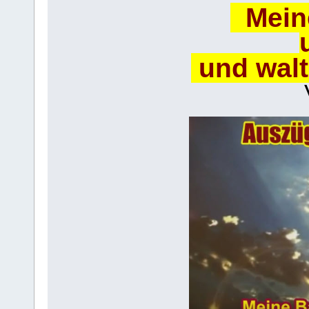
Meine
und walt