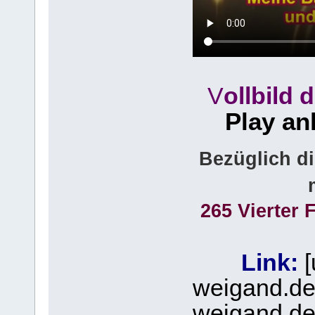
V
ollbild 
Play a
Bezüglich d
265 Vierter 
Link:
[
weigand.de
weigand.de