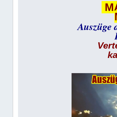
M
Auszüge 
Vert
ka