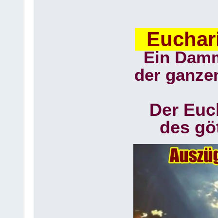
Euchari
Ein Damm
der ganzen
Der Euc
des gö