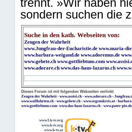
trennt. »Wir haben hi
sondern suchen die z
Suche in den kath. Webseiten von:
Zeugen der Wahrheit
www.Jungfrau-der-Eucharistie.de
www.maria-die
www.barbara-weigand.de
www.adoremus.de
www.
www.gebete.ch
www.gottliebtuns.com
www.assisi.
www.adorare.ch
www.das-haus-lazarus.ch
www.wa
Dieses Forum ist mit folgenden Webseiten verlinkt
Zeugen der Wahrheit
-
www.assisi.ch
-
www.adorare.ch
-
Jungfrau.d
www.wallfahrten.ch
-
www.gebete.ch
-
www.segenskreis.at
-
barbara
www.gottliebtuns.com
-
www.das-haus-lazarus.ch
-
www.pater-pio.de
www3.k-tv.org
www.k-tv.org
www.k-tv.at