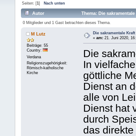
Seiten: [
1
]
Nach unten
Autor
Thema: Die sakramentale 
0 Mitglieder und 1 Gast betrachten dieses Thema.
Die sakramentale Kraft
M Lutz
«
am:
21. Juni 2020, 16
Beiträge: 55
Country:
Die sakrame
Verdana
In vielfach
Religionszugehörigkeit:
Römisch-katholische
göttliche M
Kirche
Dienst an 
alle von Le
Dienst hat 
durch Speis
das direkte