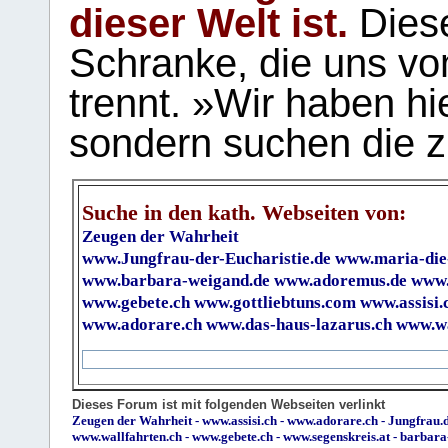
dieser Welt ist.
Diese
Schranke, die uns vo
trennt. »Wir haben hi
sondern suchen die z
Suche in den kath. Webseiten von:
Zeugen der Wahrheit
www.Jungfrau-der-Eucharistie.de
www.maria-die
www.barbara-weigand.de
www.adoremus.de
www.
www.gebete.ch
www.gottliebtuns.com
www.assisi.
www.adorare.ch
www.das-haus-lazarus.ch
www.wa
Dieses Forum ist mit folgenden Webseiten verlinkt
Zeugen der Wahrheit
-
www.assisi.ch
-
www.adorare.ch
-
Jungfrau.d
www.wallfahrten.ch
-
www.gebete.ch
-
www.segenskreis.at
-
barbara