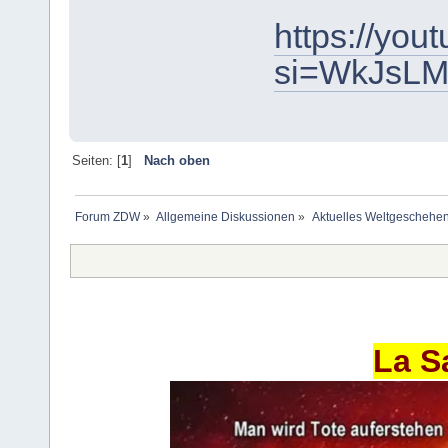
https://yo
si=WkJsL
Seiten: [
1
]
Nach oben
Forum ZDW
»
Allgemeine Diskussionen
»
Aktuelles Weltgeschehe
La S