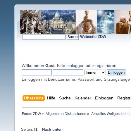
Webseite ZDW
Willkommen
Gast
. Bitte
einloggen
oder
registrieren
.
Einloggen mit Benutzername, Passwort und Sitzungslänge
Übersicht
Hilfe
Suche
Kalender
Einloggen
Registr
Forum ZDW
»
Allgemeine Diskussionen
»
Aktuelles Weltgeschehe
Seiten: [
1
]
Nach unten