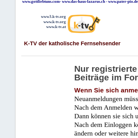
www.gottliebtuns.com
-
www.das-haus-lazarus.ch
-
www.pater-pio.de
www3.k-tv.org
www.k-tv.org
www.k-tv.at
K-TV der katholische Fernsehsender
Nur registrier
Beiträge im Fo
Wenn Sie sich anme
Neuanmeldungen müsse
Nach dem Anmelden wir
Dann können sie sich 
Nach dem Einloggen kö
ändern oder weitere hi