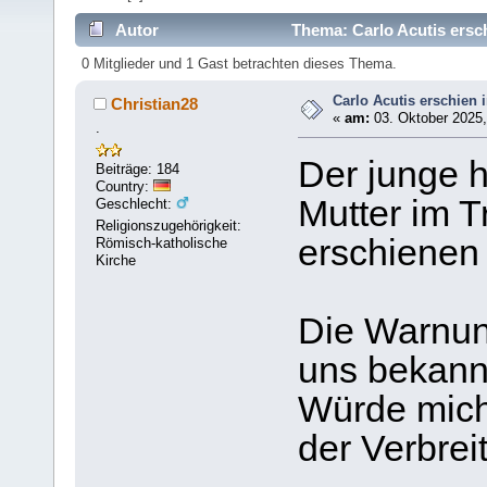
Autor
Thema: Carlo Acutis ersc
0 Mitglieder und 1 Gast betrachten dieses Thema.
Carlo Acutis erschien
Christian28
«
am:
03. Oktober 2025,
.
Der junge he
Beiträge: 184
Country:
Mutter im T
Geschlecht:
Religionszugehörigkeit:
erschienen
Römisch-katholische
Kirche
Die Warnun
uns bekann
Würde mich
der Verbreit