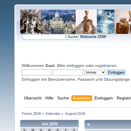
Webseite ZDW
Willkommen
Gast
. Bitte
einloggen
oder
registrieren
.
Einloggen mit Benutzername, Passwort und Sitzungslänge
Übersicht
Hilfe
Suche
Kalender
Einloggen
Registr
Forum ZDW
»
Kalender
»
August 2026
«
Juli 2026
S
M
D
M
D
F
S