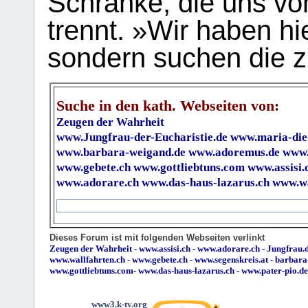
Schranke, die uns vo
trennt. »Wir haben hi
sondern suchen die z
Suche in den kath. Webseiten von:
Zeugen der Wahrheit
www.Jungfrau-der-Eucharistie.de
www.maria-die
www.barbara-weigand.de
www.adoremus.de
www.
www.gebete.ch
www.gottliebtuns.com
www.assisi.
www.adorare.ch
www.das-haus-lazarus.ch
www.wa
Dieses Forum ist mit folgenden Webseiten verlinkt
Zeugen der Wahrheit
-
www.assisi.ch
-
www.adorare.ch
-
Jungfrau.d
www.wallfahrten.ch
-
www.gebete.ch
-
www.segenskreis.at
-
barbara
www.gottliebtuns.com
-
www.das-haus-lazarus.ch
-
www.pater-pio.de
www3.k-tv.org