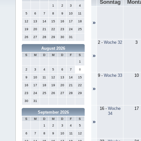
Sonntag
Mont
1
2
3
4
5
6
7
8
9
10
11
12
13
14
15
16
17
18
»
19
20
21
22
23
24
25
26
27
28
29
30
31
2
-
Woche 32
3
August 2026
»
S
M
D
M
D
F
S
1
2
3
4
5
6
7
8
9
-
Woche 33
10
9
10
11
12
13
14
15
16
17
18
19
20
21
22
»
23
24
25
26
27
28
29
30
31
16
-
Woche
17
September 2026
34
S
M
D
M
D
F
S
»
1
2
3
4
5
6
7
8
9
10
11
12