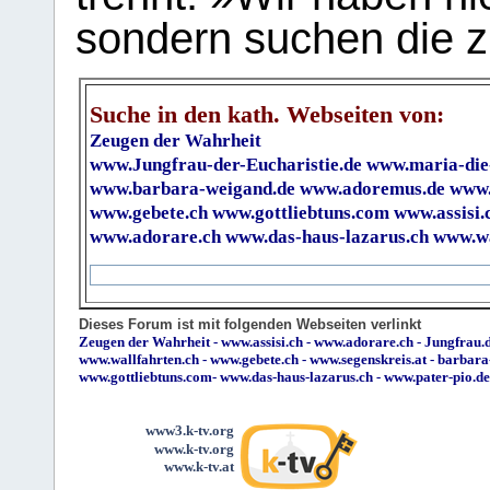
sondern suchen die z
Suche in den kath. Webseiten von:
Zeugen der Wahrheit
www.Jungfrau-der-Eucharistie.de
www.maria-die
www.barbara-weigand.de
www.adoremus.de
www.
www.gebete.ch
www.gottliebtuns.com
www.assisi.
www.adorare.ch
www.das-haus-lazarus.ch
www.wa
Dieses Forum ist mit folgenden Webseiten verlinkt
Zeugen der Wahrheit
-
www.assisi.ch
-
www.adorare.ch
-
Jungfrau.d
www.wallfahrten.ch
-
www.gebete.ch
-
www.segenskreis.at
-
barbara
www.gottliebtuns.com
-
www.das-haus-lazarus.ch
-
www.pater-pio.de
www3.k-tv.org
www.k-tv.org
www.k-tv.at