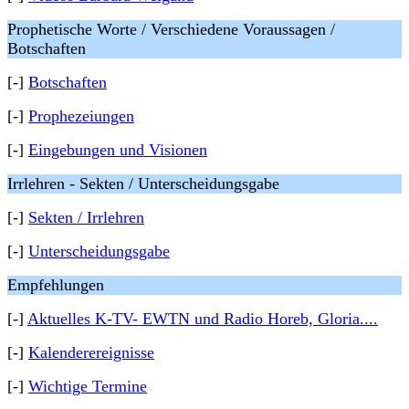
Prophetische Worte / Verschiedene Voraussagen /
Botschaften
[-]
Botschaften
[-]
Prophezeiungen
[-]
Eingebungen und Visionen
Irrlehren - Sekten / Unterscheidungsgabe
[-]
Sekten / Irrlehren
[-]
Unterscheidungsgabe
Empfehlungen
[-]
Aktuelles K-TV- EWTN und Radio Horeb, Gloria....
[-]
Kalenderereignisse
[-]
Wichtige Termine