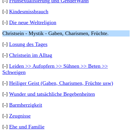
[-]
Frühsexualisierung und GenderWahn
[-]
Kindesmissbrauch
[-]
Die neue Weltreligion
Christsein - Mystik - Gaben, Charismen, Früchte.
[-]
Losung des Tages
[-]
Christsein im Alltag
[-]
Leiden >> Aufopfern >> Sühnen >> Beten >>
Schweigen
[-]
Heiliger Geist (Gaben, Charismen, Früchte usw)
[-]
Wunder und tatsächliche Begebenheiten
[-]
Barmherzigkeit
[-]
Zeugnisse
[-]
Ehe und Familie