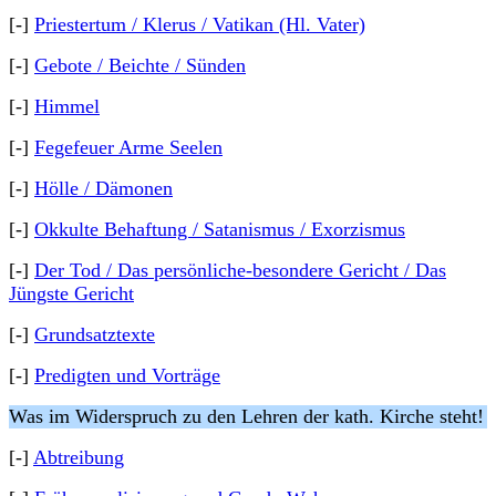
[-]
Priestertum / Klerus / Vatikan (Hl. Vater)
[-]
Gebote / Beichte / Sünden
[-]
Himmel
[-]
Fegefeuer Arme Seelen
[-]
Hölle / Dämonen
[-]
Okkulte Behaftung / Satanismus / Exorzismus
[-]
Der Tod / Das persönliche-besondere Gericht / Das
Jüngste Gericht
[-]
Grundsatztexte
[-]
Predigten und Vorträge
Was im Widerspruch zu den Lehren der kath. Kirche steht!
[-]
Abtreibung