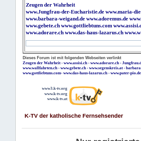
Zeugen der Wahrheit
www.Jungfrau-der-Eucharistie.de
www.maria-die
www.barbara-weigand.de
www.adoremus.de
www.
www.gebete.ch
www.gottliebtuns.com
www.assisi.
www.adorare.ch
www.das-haus-lazarus.ch
www.wa
Dieses Forum ist mit folgenden Webseiten verlinkt
Zeugen der Wahrheit
-
www.assisi.ch
-
www.adorare.ch
-
Jungfrau.d
www.wallfahrten.ch
-
www.gebete.ch
-
www.segenskreis.at
-
barbara
www.gottliebtuns.com
-
www.das-haus-lazarus.ch
-
www.pater-pio.de
www3.k-tv.org
www.k-tv.org
www.k-tv.at
K-TV der katholische Fernsehsender