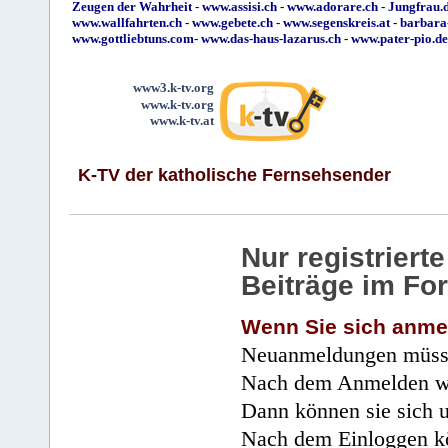
Zeugen der Wahrheit
-
www.assisi.ch
-
www.adorare.ch
-
Jungfrau.d
www.wallfahrten.ch
-
www.gebete.ch
-
www.segenskreis.at
-
barbara
www.gottliebtuns.com
-
www.das-haus-lazarus.ch
-
www.pater-pio.de
www3.k-tv.org
www.k-tv.org
www.k-tv.at
K-TV der katholische Fernsehsender
Nur registrier
Beiträge im Fo
Wenn Sie sich anme
Neuanmeldungen müsse
Nach dem Anmelden wir
Dann können sie sich 
Nach dem Einloggen kö