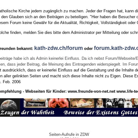
tholische Kirche jedem zugänglich zu machen. Jeder der Fragen hat, kann di
den Glauben sich an den Beiträgen zu beteiligen. "Hier haben die Besucher d
sem Forum keine Gewähr für die Aktualität, Richtigkeit, Vollständigkeit oder Q
he finden, melden Sie dies bitte dem Administrator per Mitteilung oder schr
kath-zdw.ch/forum
forum.kath-zdw.
Freunden bekannt:
oder
eiträge habe ich als Admin keinerlei Einfluss. Da ich nebst Forum/Webseite/
wissen, dass jeder Beitrag, die Meinung des Eintragenden widerspiegelt. Im Fo
usdrücklich, dass er keinerlei Einfluss auf die Gestaltung und die Inhalte d
en aller gelinkten Seiten und macht sich diese Inhalte nicht zu Eigen.
Diese Er
n.
Feb. 2006
empfehlung - Webseiten für Kinder:
www.freunde-von-net.net
www.life-te
Seiten-Aufrufe in ZDW