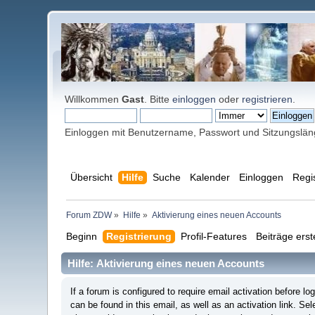
Willkommen
Gast
. Bitte
einloggen
oder
registrieren
.
Einloggen mit Benutzername, Passwort und Sitzungslä
Übersicht
Hilfe
Suche
Kalender
Einloggen
Regi
Forum ZDW
»
Hilfe
»
Aktivierung eines neuen Accounts
Beginn
Registrierung
Profil-Features
Beiträge erst
Hilfe: Aktivierung eines neuen Accounts
If a forum is configured to require email activation before 
can be found in this email, as well as an activation link. Se