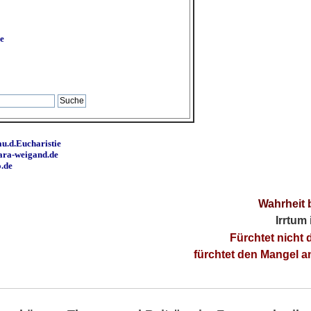
e
u.d.Eucharistie
ara-weigand.de
o.de
Wahrheit 
Irrtum
Fürchtet nicht 
fürchtet den Mangel 