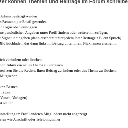
utzer können Themen und Beiträge im Forum schreibe
Admin bestätigt werden
 Passwort per Email gesendet.
r Login oben einloggen.
e persönlichen Angaben unter Profil ändern oder weitere hinzufügen.
e Signatur eingeben (dann erscheint unter jedem Ihrer Beiträge z.B. ein Spruch)
 Bild hochladen, das dann links im Beitrag unter Ihrem Nicknamen erscheint.
ich verändern oder löschen.
iner Rubrik ein neues Thema zu verfassen.
esitzen Sie die Rechte, Ihren Beitrag zu ändern oder das Thema zu löschen.
Mitglieder.
zten Besuch.
trägen.
(Versch. Vorlagen)
t weiter
instellung im Profil anderen Mitgliedern nicht angezeigt.
aten wie Anschrift oder Telefonnummer