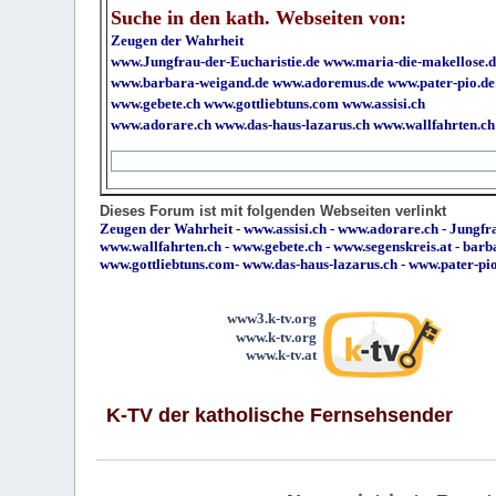
Suche in den kath. Webseiten von:
Zeugen der Wahrheit
www.Jungfrau-der-Eucharistie.de
www.maria-die-makellose.d
www.barbara-weigand.de
www.adoremus.de
www.pater-pio.de
www.gebete.ch
www.gottliebtuns.com
www.assisi.ch
www.adorare.ch
www.das-haus-lazarus.ch
www.wallfahrten.ch
Dieses Forum ist mit folgenden Webseiten verlinkt
Zeugen der Wahrheit
-
www.assisi.ch
-
www.adorare.ch
-
Jungfra
www.wallfahrten.ch
-
www.gebete.ch
-
www.segenskreis.at
-
barb
www.gottliebtuns.com
-
www.das-haus-lazarus.ch
-
www.pater-pi
www3.k-tv.org
www.k-tv.org
www.k-tv.at
K-TV der katholische Fernsehsender