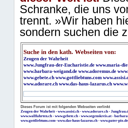
Schranke, die uns vo
trennt. »Wir haben hi
sondern suchen die z
Suche in den kath. Webseiten von:
Zeugen der Wahrheit
www.Jungfrau-der-Eucharistie.de
www.maria-die
www.barbara-weigand.de
www.adoremus.de
www.
www.gebete.ch
www.gottliebtuns.com
www.assisi.
www.adorare.ch
www.das-haus-lazarus.ch
www.wa
Dieses Forum ist mit folgenden Webseiten verlinkt
Zeugen der Wahrheit
-
www.assisi.ch
-
www.adorare.ch
-
Jungfrau.d
www.wallfahrten.ch
-
www.gebete.ch
-
www.segenskreis.at
-
barbara
www.gottliebtuns.com
-
www.das-haus-lazarus.ch
-
www.pater-pio.de