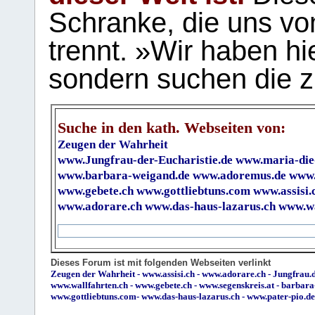
Schranke, die uns vo
trennt. »Wir haben hi
sondern suchen die z
Suche in den kath. Webseiten von:
Zeugen der Wahrheit
www.Jungfrau-der-Eucharistie.de
www.maria-die
www.barbara-weigand.de
www.adoremus.de
www.
www.gebete.ch
www.gottliebtuns.com
www.assisi.
www.adorare.ch
www.das-haus-lazarus.ch
www.wa
Dieses Forum ist mit folgenden Webseiten verlinkt
Zeugen der Wahrheit
-
www.assisi.ch
-
www.adorare.ch
-
Jungfrau.d
www.wallfahrten.ch
-
www.gebete.ch
-
www.segenskreis.at
-
barbara
www.gottliebtuns.com
-
www.das-haus-lazarus.ch
-
www.pater-pio.de