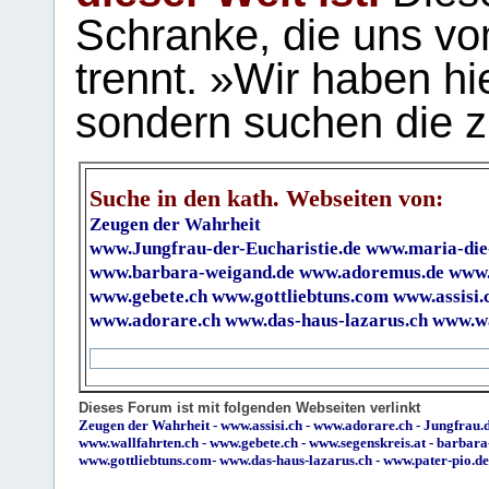
Schranke, die uns vo
trennt. »Wir haben hi
sondern suchen die z
Suche in den kath. Webseiten von:
Zeugen der Wahrheit
www.Jungfrau-der-Eucharistie.de
www.maria-die
www.barbara-weigand.de
www.adoremus.de
www.
www.gebete.ch
www.gottliebtuns.com
www.assisi.
www.adorare.ch
www.das-haus-lazarus.ch
www.wa
Dieses Forum ist mit folgenden Webseiten verlinkt
Zeugen der Wahrheit
-
www.assisi.ch
-
www.adorare.ch
-
Jungfrau.d
www.wallfahrten.ch
-
www.gebete.ch
-
www.segenskreis.at
-
barbara
www.gottliebtuns.com
-
www.das-haus-lazarus.ch
-
www.pater-pio.de