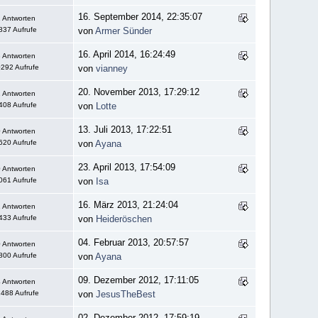
16. September 2014, 22:35:07
 Antworten
837 Aufrufe
von
Armer Sünder
16. April 2014, 16:24:49
 Antworten
292 Aufrufe
von
vianney
20. November 2013, 17:29:12
 Antworten
408 Aufrufe
von
Lotte
13. Juli 2013, 17:22:51
 Antworten
620 Aufrufe
von
Ayana
23. April 2013, 17:54:09
 Antworten
061 Aufrufe
von
Isa
16. März 2013, 21:24:04
 Antworten
433 Aufrufe
von
Heideröschen
04. Februar 2013, 20:57:57
 Antworten
800 Aufrufe
von
Ayana
09. Dezember 2012, 17:11:05
 Antworten
488 Aufrufe
von
JesusTheBest
02. Dezember 2012, 17:59:19