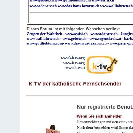
www.gebete.ch
www.gottliebtuns.com
www.assisi.ch
www.adorare.ch
www.das-haus-lazarus.ch
www.wallfahrten.ch
Dieses Forum ist mit folgenden Webseiten verlinkt
Zeugen der Wahrheit
-
www.assisi.ch
-
www.adorare.ch
-
Jungfra
www.wallfahrten.ch
-
www.gebete.ch
-
www.segenskreis.at
-
barb
www.gottliebtuns.com
-
www.das-haus-lazarus.ch
-
www.pater-pi
www3.k-tv.org
www.k-tv.org
www.k-tv.at
K-TV der katholische Fernsehsender
Nur registrierte Ben
Wenn Sie sich anmelden
Neuanmeldungen müssen erst vom 
Nach dem Anmelden wird Ihnen das