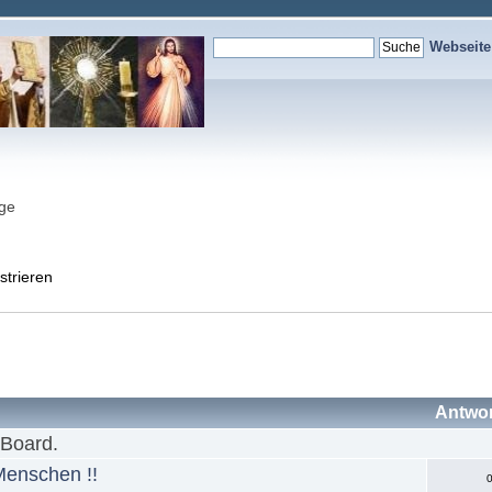
Webseit
nge
strieren
Antwo
 Board.
Menschen !!
0