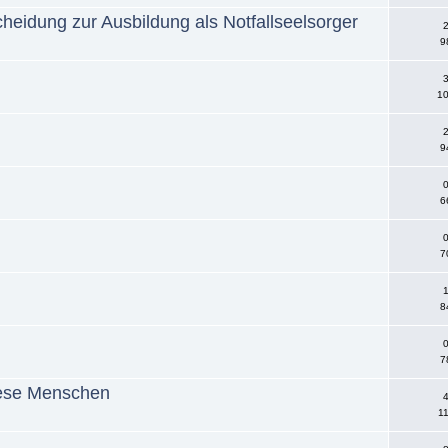
cheidung zur Ausbildung als Notfallseelsorger
2
9
3
10
2
9
0
6
0
7
1
8
0
7
diese Menschen
4
11