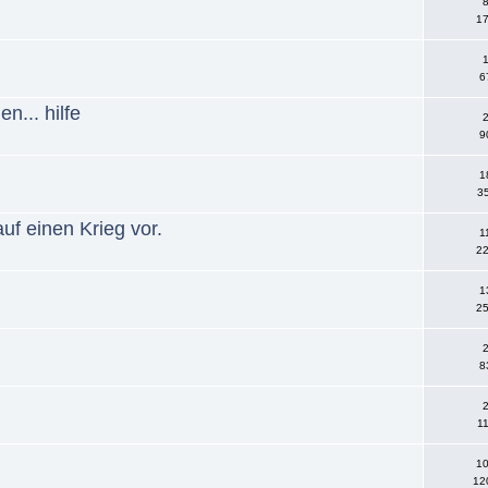
8
17
1
6
n... hilfe
2
9
1
35
auf einen Krieg vor.
1
22
1
25
2
8
2
11
10
12