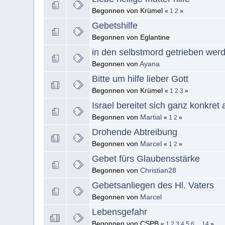
Begonnen von Krümel
«
1
2
»
Gebetshilfe
Begonnen von Eglantine
in den selbstmord getrieben werde
Begonnen von
Ayana
Bitte um hilfe lieber Gott
Begonnen von Krümel
«
1
2
3
»
Israel bereitet sich ganz konkret 
Begonnen von
Martial
«
1
2
»
Drohende Abtreibung
Begonnen von
Marcel
«
1
2
»
Gebet fürs Glaubensstärke
Begonnen von
Christian28
Gebetsanliegen des Hl. Vaters
Begonnen von
Marcel
Lebensgefahr
Begonnen von CSPB
«
1
2
3
4
5
6
...
14
»