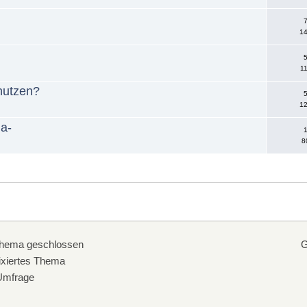
7
14
5
11
nutzen?
5
12
ia-
1
8
hema geschlossen
G
xiertes Thema
mfrage