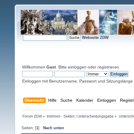
Webseite ZDW
Willkommen
Gast
. Bitte
einloggen
oder
registrieren
.
Einloggen mit Benutzername, Passwort und Sitzungslänge
Übersicht
Hilfe
Suche
Kalender
Einloggen
Registr
Forum ZDW
»
Irrlehren - Sekten / Unterscheidungsgabe
»
Untersch
Seiten: [
1
]
Nach unten