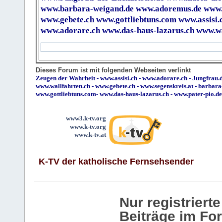
www.barbara-weigand.de
www.adoremus.de
www.
www.gebete.ch
www.gottliebtuns.com
www.assisi.
www.adorare.ch
www.das-haus-lazarus.ch
www.wa
Dieses Forum ist mit folgenden Webseiten verlinkt
Zeugen der Wahrheit
-
www.assisi.ch
-
www.adorare.ch
-
Jungfrau.d
www.wallfahrten.ch
-
www.gebete.ch
-
www.segenskreis.at
-
barbara
www.gottliebtuns.com
-
www.das-haus-lazarus.ch
-
www.pater-pio.de
www3.k-tv.org
www.k-tv.org
www.k-tv.at
K-TV der katholische Fernsehsender
Nur registrier
Beiträge im Fo