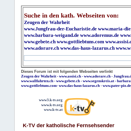
Suche in den kath. Webseiten von:
Zeugen der Wahrheit
www.Jungfrau-der-Eucharistie.de
www.maria-die
www.barbara-weigand.de
www.adoremus.de
www.
www.gebete.ch
www.gottliebtuns.com
www.assisi.
www.adorare.ch
www.das-haus-lazarus.ch
www.wa
Dieses Forum ist mit folgenden Webseiten verlinkt
Zeugen der Wahrheit
-
www.assisi.ch
-
www.adorare.ch
-
Jungfrau.d
www.wallfahrten.ch
-
www.gebete.ch
-
www.segenskreis.at
-
barbara
www.gottliebtuns.com
-
www.das-haus-lazarus.ch
-
www.pater-pio.de
www3.k-tv.org
www.k-tv.org
www.k-tv.at
K-TV der katholische Fernsehsender