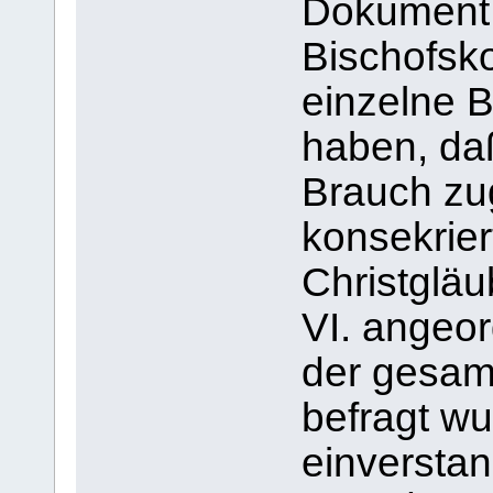
Dokument:
Bischofsk
einzelne 
haben, daß
Brauch zu
konsekrier
Christgläu
VI. angeor
der gesamt
befragt wu
einversta