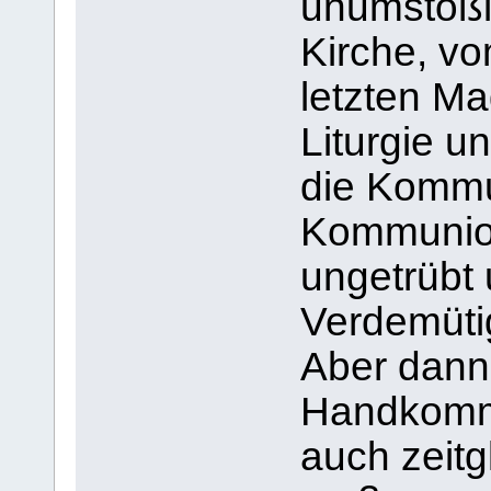
unumstößli
Kirche, vo
letzten Ma
Liturgie u
die Kommu
Kommunion
ungetrübt 
Verdemüt
Aber dann 
Handkommu
auch zeitg