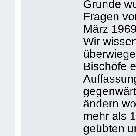
Grunde wu
Fragen vor
März 1969
Wir wissen
überwiege
Bischöfe e
Auffassun
gegenwärt
ändern wol
mehr als 
geübten un