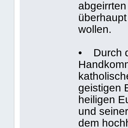
abgeirrten
überhaupt 
wollen.
• Durch d
Handkommu
katholisch
geistigen
heiligen Eu
und seine
dem hochh