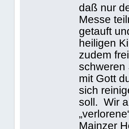
daß nur de
Messe teil
getauft u
heiligen K
zudem frei
schweren 
mit Gott 
sich rein
soll. Wir 
„verlorene
Mainzer H