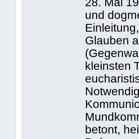
28. Mai 19
und dogme
Einleitun
Glauben a
(Gegenwart
kleinsten 
eucharisti
Notwendigk
Kommunion
Mundkomm
betont, he