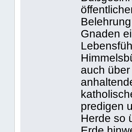
öffentlich
Belehrung
Gnaden ei
Lebensfüh
Himmelsbü
auch über 
anhaltende
katholisc
predigen u
Herde so ü
Erde hinw