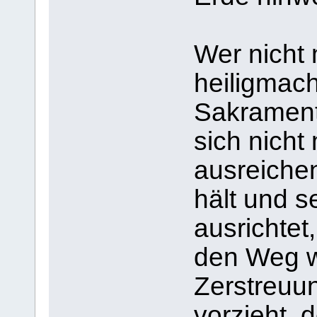
Wer nicht 
heiligmac
Sakrament
sich nicht
ausreiche
hält und 
ausrichtet
den Weg w
Zerstreuu
vorzieht,