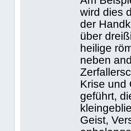
Am Beispi
wird dies 
der Handk
über dreiß
heilige rö
neben and
Zerfallers
Krise und
geführt, d
kleingebli
Geist, Ver