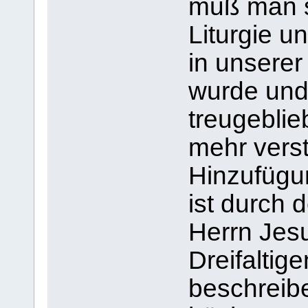
muß man s
Liturgie u
in unsere
wurde und
treugeblie
mehr verst
Hinzufüg
ist durch
Herrn Jesu
Dreifaltige
beschreibe