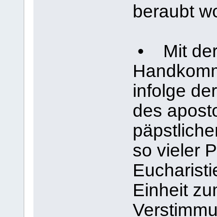
beraubt w
• Mit der
Handkomm
infolge de
des apost
päpstliche
so vieler P
Eucharisti
Einheit z
Verstimmu