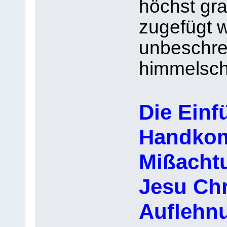
höchst gra
zugefügt w
unbeschre
himmelschr
Die Einf
Handkom
Mißacht
Jesu Chri
Auflehn