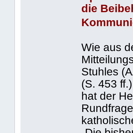
die Beibe
Kommuni
Wie aus de
Mitteilung
Stuhles (
(S. 453 ff
hat der He
Rundfrage 
katholisch
„Die bishe