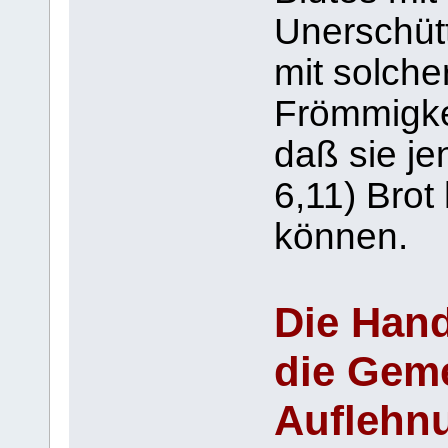
Unerschütt
mit solche
Frömmigke
daß sie je
6,11) Brot
können.
Die Han
die Geme
Auflehn