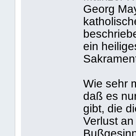
Georg May
katholisc
beschriebe
ein heilig
Sakrament
Wie sehr m
daß es nur
gibt, die 
Verlust an
Bußgesinn