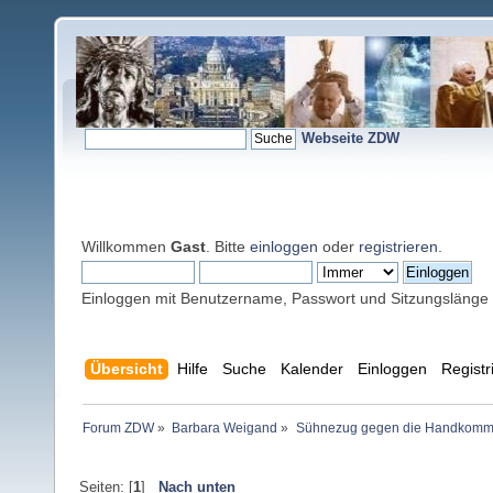
Webseite ZDW
Willkommen
Gast
. Bitte
einloggen
oder
registrieren
.
Einloggen mit Benutzername, Passwort und Sitzungslänge
Übersicht
Hilfe
Suche
Kalender
Einloggen
Registr
Forum ZDW
»
Barbara Weigand
»
Sühnezug gegen die Handkomm
Seiten: [
1
]
Nach unten