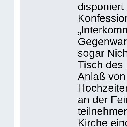
disponiert
Konfession
„Interkom
Gegenwart 
sogar Nic
Tisch des 
Anlaß von
Hochzeite
an der Fei
teilnehmen
Kirche ein