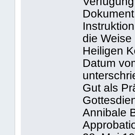
Verfügung 
Dokument,
Instruktio
die Weise 
Heiligen 
Datum vom 
unterschr
Gut als Pr
Gottesdie
Annibale B
Approbatio