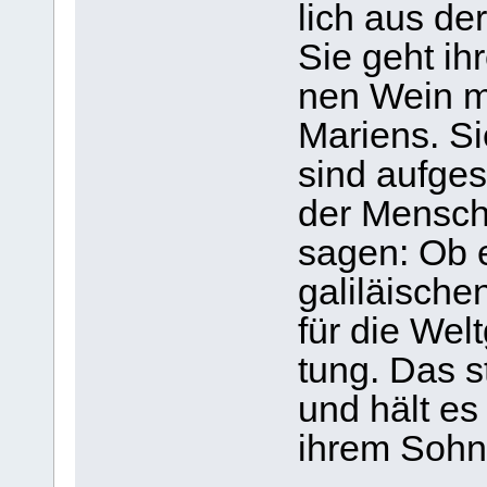
lich aus der
Sie geht ih
nen Wein m
Mari­ens. S
sind auf­ge­
der Men­sch
sagen: Ob e
gali­lä­i­sc
für die Wel
tung. Das s
und hält es
ihrem Sohn 