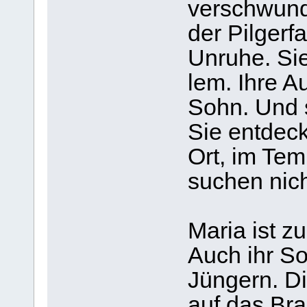
ver­schwun­
der Pil­ger­f
Unruhe. Sie
lem. Ihre A
Sohn. Und s
Sie ent­deck
Ort, im Tem
suchen nicht
Maria ist zu
Auch ihr So
Jün­gern. D
auf das Bra