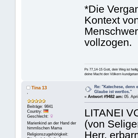
*Die Vergan
Kontext vo
Menschwerdu
vollzogen.
Ps 77,14-15 Gott, dein Weg ist heilig
deine Macht den Völkern kundgetan
Re: "Katechese, denn 
Tina 13
Glaube ist wertlos."
'
«
Antwort #9482 am:
05. Apri
Beiträge: 9841
LITANEI 
Country:
Geschlecht:
(von Selig
Marienkind an der Hand der
himmlischen Mama
Herr, erbar
Religionszugehörigkeit: