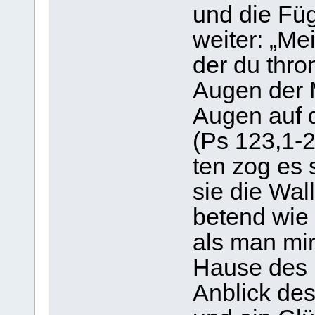
und die Fü
wei­ter: „Me
der du thro
Augen der 
Augen auf d
(Ps 123,1-2)
ten zog es 
sie die Wall­
betend wie a
als man mir
Hause des H
Anblick des