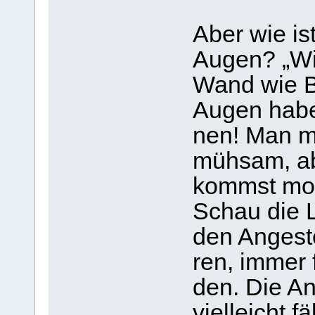
Aber wie is
Augen? „Wir
Wand wie Bl
Augen haben
nen! Man mu
müh­sam, ab
kommst mor­
Schau die Le
den Ange­ste
ren, immer 
den. Die Ang
viel­leicht f