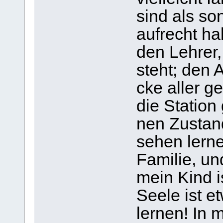
sind als so
auf­recht h
den Leh­rer,
steht; den A
cke aller ge
die Sta­tion
nen Zustan
sehen ler­ne
Fami­lie, und
mein Kind is
Seele ist e
ler­nen! In 