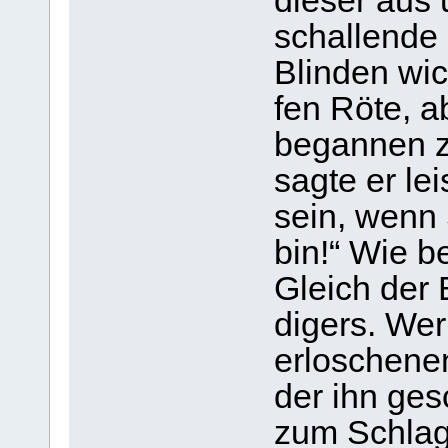
die­ser aus
schal­lende 
Blin­den wic
fen Röte, a
began­nen z
sagte er lei
sein, wenn 
bin!“ Wie b
Gleich der 
di­gers. We
erlo­sche­n
der ihn gesc
zum Schlage