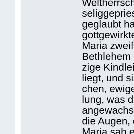
Welt­herr­sc
selig­ge­pri
geglaubt ha
gott­ge­wirk
Maria zwei­
Beth­le­hem 
zige Kind­le
liegt, und s
chen, ewi­ge
lung, was d
an­ge­wach­s
die Augen, 
Maria sah e