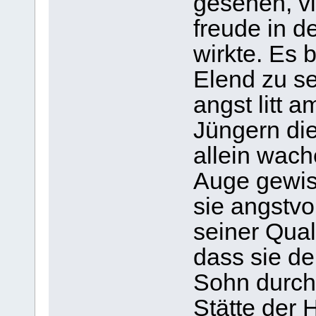
gese­hen, vi
freude in de
wirkte. Es b
Elend zu se
angst litt a
Jün­gern di
allein wach
Auge gewiss
sie angst­v
sei­ner Qua
dass sie de
Sohn durch 
Stätte der H