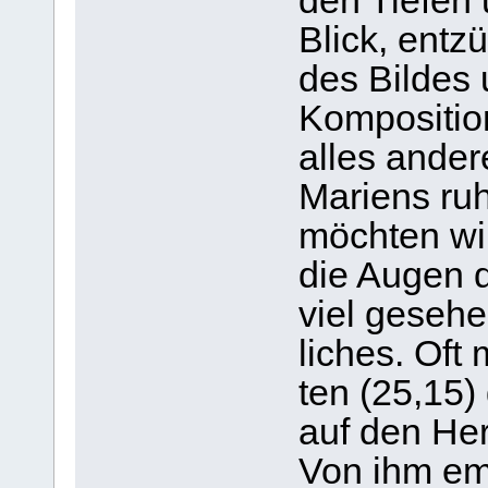
den Tie­fen
Blick, ent­z
des Bil­des 
Kom­po­si­ti
alles ander
Mari­ens ru
möch­ten wi
die Augen d
viel gese­he
li­ches. Of
ten (25,15)
auf den Her
Von ihm emp