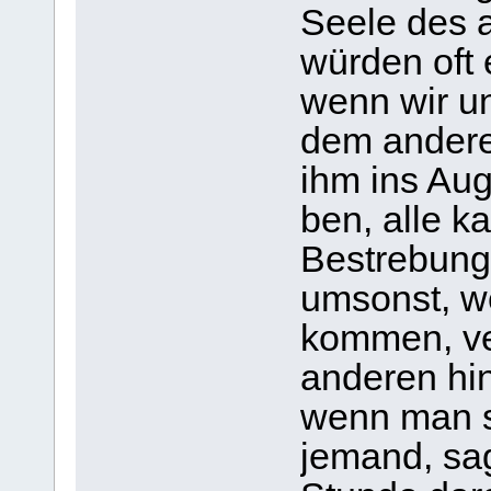
Seele des a
wür­den oft 
wenn wir un
dem ande­re
ihm ins Au
ben, alle kar
Bestre­bun­
umsonst, we
kom­men, ve
ande­ren hin
wenn man so
jemand, sagt