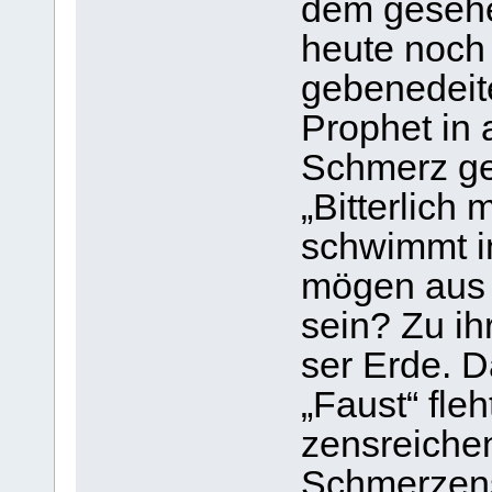
dem gese­he
heute noch p
gebe­ne­deit
Pro­phet in 
Schmerz ges
„Bit­ter­lic
schwimmt in
mögen aus 
sein? Zu ihr
ser Erde. D
„Faust“ fle
zens­rei­che
Schmer­zens­