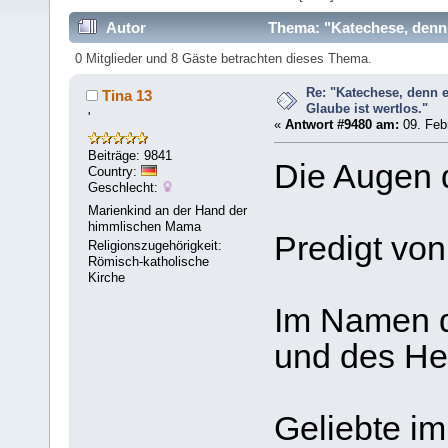
Autor
Thema: "Katechese, denn 
0 Mitglieder und 8 Gäste betrachten dieses Thema.
Re: "Katechese, denn 
Tina 13
Glaube ist wertlos."
'
«
Antwort #9480 am:
09. Febr
Beiträge: 9841
Die Augen de
Country:
Geschlecht:
Marienkind an der Hand der
himmlischen Mama
Predigt vo
Religionszugehörigkeit:
Römisch-katholische
Kirche
Im Namen d
und des Hei­
Geliebte im