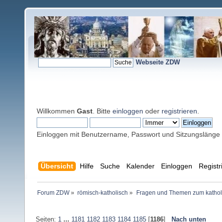
Webseite ZDW
Willkommen
Gast
. Bitte
einloggen
oder
registrieren
.
Einloggen mit Benutzername, Passwort und Sitzungslänge
Übersicht
Hilfe
Suche
Kalender
Einloggen
Registr
Forum ZDW
»
römisch-katholisch
»
Fragen und Themen zum kathol
Seiten:
1
...
1181
1182
1183
1184
1185
[
1186
]
Nach unten