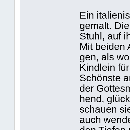
Ein ita­lie­n
gemalt. Die 
Stuhl, auf 
Mit bei­den
gen, als wo
Kind­lein fü
Schönste a
der Got­tes­
hend, glück­
schauen si
auch wen­de