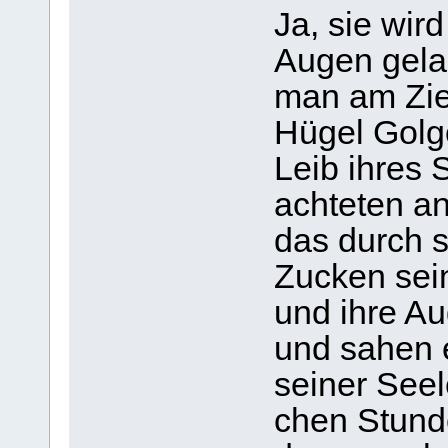
Ja, sie wir
Augen gela
man am Zie
Hügel Gol­go
Leib ihres 
ach­te­ten an
das durch s
Zucken sei­
und ihre Aug
und sahen 
sei­ner Seel
chen Stun­d