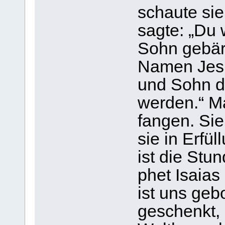
schaute si
sagte: „Du 
Sohn gebä­r
Namen Jesu
und Sohn de
wer­den.“ M
fan­gen. Sie
sie in Erfü
ist die Stu
phet Isaias
ist uns gebo
geschenkt, a