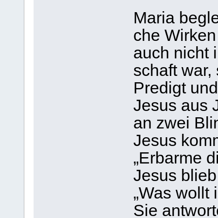
Maria beglei­
che Wir­ken
auch nicht i
schaft war, 
Pre­digt und
Jesus aus Je
an zwei Blin
Jesus komme
„Erbarme di
Jesus blieb
„Was wollt i
Sie ant­wor­