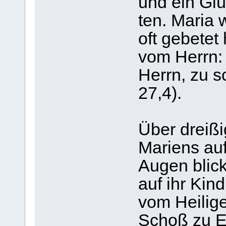
und ein Glüc
ten. Maria
oft gebe­tet
vom Herrn:
Herrn, zu s
27,4).
Über drei­ß
Mari­ens au
Augen blick
auf ihr Kind
vom Hei­li­g
Schoß zu Eli