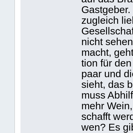
Gast­ge­ber.
zugleich li
Gesell­schaf
nicht sehen.
macht, geht 
tion für den
paar und d
sieht, das 
muss Abhilf
mehr Wein, 
schafft wer
wen? Es gib