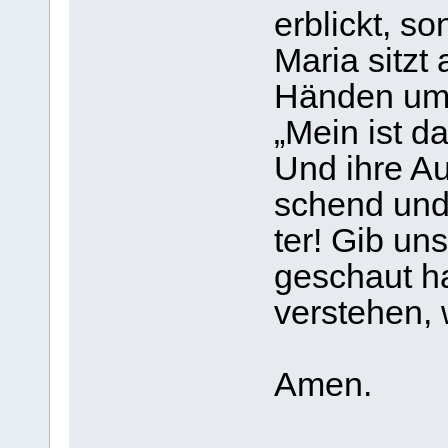
erblickt, so
Maria sitzt 
Hän­den ums
„Mein ist da
Und ihre Au
schend und 
ter! Gib un
geschaut ha
ver­ste­hen,
Amen.