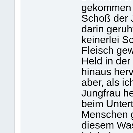
gekommen 
Schoß der J
darin geruh
keinerlei Sc
Fleisch ge
Held in der
hinaus her
aber, als i
Jungfrau he
beim Unter
Menschen ge
diesem Wass