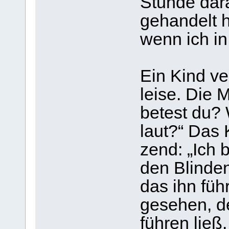
Stunde dar­
gehan­delt 
wenn ich in
Ein Kind ver
leise. Die M
betest du? 
laut?“ Das K
zend: „Ich b
den Blin­de
das ihn führ
gese­hen, d
füh­ren ließ