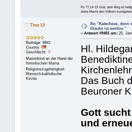
Ps 77,14-15 Gott, dein Weg ist heilig
deine Macht den Völkern kundgetan
Re: "Katechese, denn 
Tina 13
Glaube ist wertlos."
'
«
Antwort #9481 am:
25. Janu
Beiträge: 9841
Hl. Hildega
Country:
Geschlecht:
Benediktine
Marienkind an der Hand der
himmlischen Mama
Kirchenlehr
Religionszugehörigkeit:
Römisch-katholische
Das Buch de
Kirche
Beuroner K
Gott sucht
und erneue