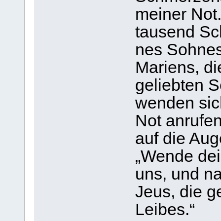
mei­ner Not
tau­send Sc
nes Soh­nes
Mari­ens, di
gelieb­ten 
wen­den sich
Not anru­fen.
auf die Auge
„Wende dein
uns, und na
Jeus, die ge
Lei­bes.“