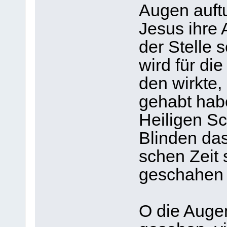
Augen auf­t
Jesus ihre 
der Stelle 
wird für die
den wirkte,
gehabt hab
Hei­li­gen S
Blin­den das
schen Zeit s
gescha­hen 
O die Augen