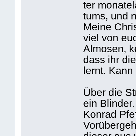
ter mona­te
tums, und n
Meine Chris
viel von euc
Almo­sen, ke
dass ihr di
lernt. Kann
Über die St
ein Blin­der
Kon­rad Pfef
Vor­über­ge­