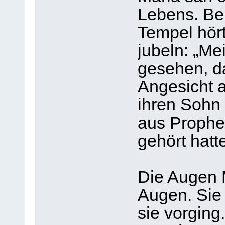
Lebens. Bei
Tem­pel hör
jubeln: „M
gese­hen, d
Ange­sicht a
ihren Sohn 
aus Pro­phe
gehört hatt
Die Augen 
Augen. Sie
sie vor­ging