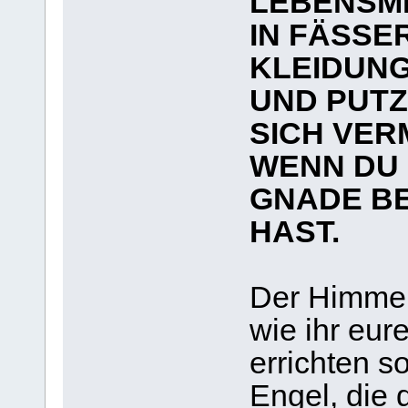
LEBENSMI
IN FÄSSE
KLEIDUN
UND PUTZ
SICH VER
WENN DU 
GNADE B
HAST.
Der Himmel 
wie ihr eu
errichten s
Engel, die 