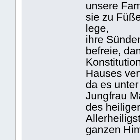
unsere Fami
sie zu Füß
lege,
ihre Sünden
befreie, dam
Konstitutio
Hauses ver
da es unte
Jungfrau M
des heilige
Allerheiligs
ganzen Him