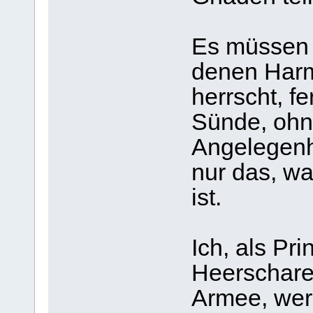
Es müssen 
denen Harm
herrscht, f
Sünde, ohne
Angelegenh
nur das, w
ist.
Ich, als Pr
Heerscharen
Armee, wer