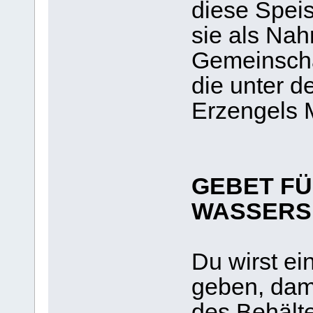
diese Spei
sie als Nah
Gemeinscha
die unter d
Erzengels M
GEBET FÜ
WASSERS
Du wirst ei
geben, dami
des Behält