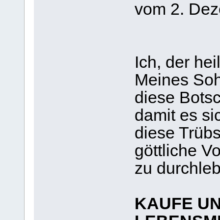
vom 2. De
Ich, der hei
Meines Soh
diese Bots
damit es si
diese Trübs
göttliche 
zu durchle
KAUFE U