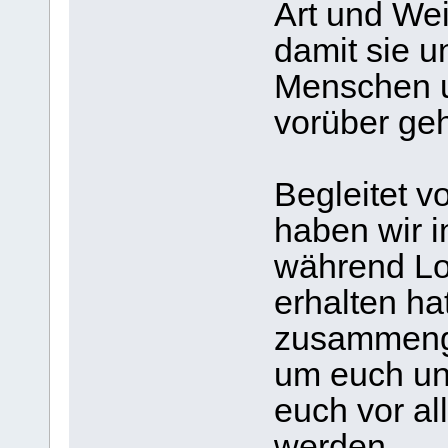
Art und We
damit sie 
Menschen u
vorüber ge
Begleitet v
haben wir i
während Lo
erhalten ha
zusammenge
um euch uns
euch vor a
werden.