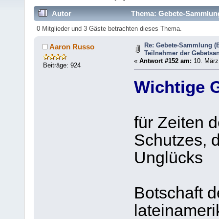
Autor
Thema: Gebete-Sammlung (
364906 mal)
0 Mitglieder und 3 Gäste betrachten dieses Thema.
Re: Gebete-Sammlung (B
Aaron Russo
Teilnehmer der Gebetsan
«
Antwort #152 am:
10. März 
Beiträge: 924
Wichtige G
für Zeiten 
Schutzes, 
Unglücks
Botschaft d
lateinameri