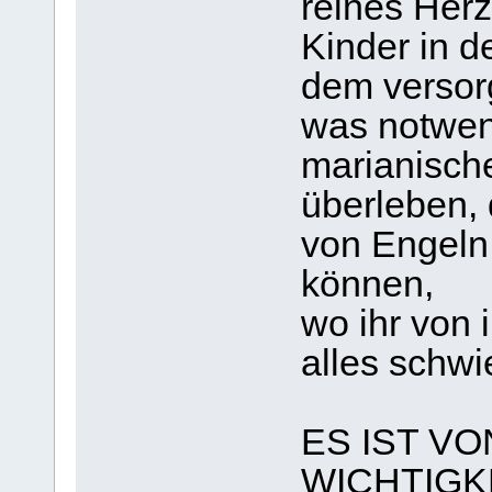
reines Herz
Kinder in d
dem versor
was notwend
marianisch
überleben,
von Engeln 
können,
wo ihr von 
alles schwie
ES IST V
WICHTIGK