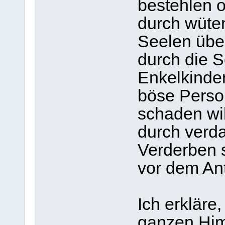
bestehlen 
durch wüte
Seelen übe
durch die S
Enkelkinde
böse Person
schaden wil
durch verd
Verderben 
vor dem Ant
Ich erkläre
ganzen Him