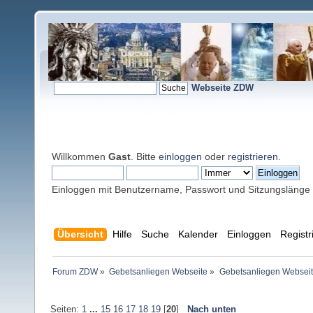
Webseite ZDW
Willkommen
Gast
. Bitte
einloggen
oder
registrieren
.
Einloggen mit Benutzername, Passwort und Sitzungslänge
Übersicht
Hilfe
Suche
Kalender
Einloggen
Registr
Forum ZDW
»
Gebetsanliegen Webseite
»
Gebetsanliegen Websei
Seiten:
1
...
15
16
17
18
19
[
20
]
Nach unten