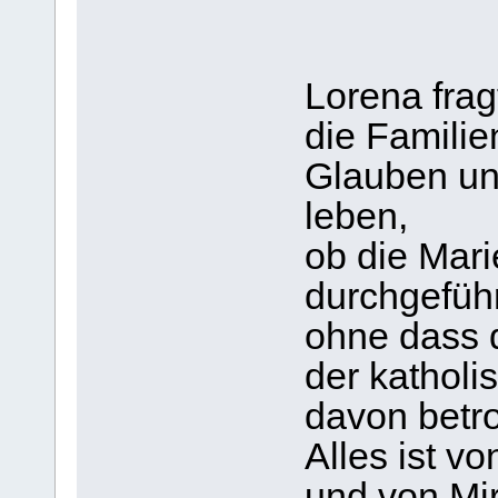
Lorena frag
die Familie
Glauben un
leben,
ob die Mar
durchgefüh
ohne dass d
der kathol
davon betro
Alles ist v
und von Mi