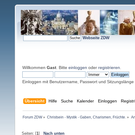
Webseite ZDW
Willkommen
Gast
. Bitte
einloggen
oder
registrieren
.
Einloggen mit Benutzername, Passwort und Sitzungslänge
Übersicht
Hilfe
Suche
Kalender
Einloggen
Registr
Forum ZDW
»
Christsein - Mystik - Gaben, Charismen, Früchte.
»
An
Seiten: [
1
]
Nach unten