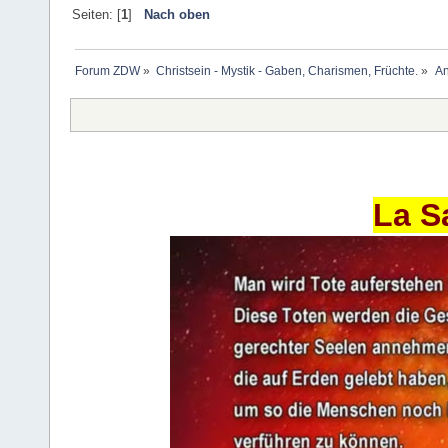
Seiten: [
1
]
Nach oben
Forum ZDW
»
Christsein - Mystik - Gaben, Charismen, Früchte.
»
An
La S