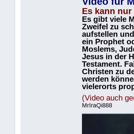
Video für 
Es kann nur
Es gibt viele 
Zweifel zu sc
aufstellen und
ein Prophet od
Moslems, Jude
Jesus in der H
Testament. Fa
Christen zu d
werden können
vielerorts pro
(Video auch ge
MrIraQi888