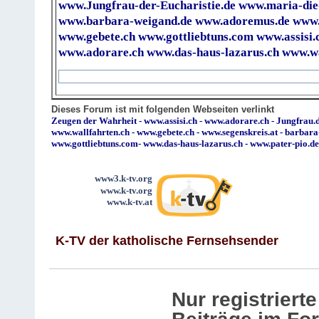
www.Jungfrau-der-Eucharistie.de
www.maria-die
www.barbara-weigand.de
www.adoremus.de
www.
www.gebete.ch
www.gottliebtuns.com
www.assisi.
www.adorare.ch
www.das-haus-lazarus.ch
www.wa
Dieses Forum ist mit folgenden Webseiten verlinkt
Zeugen der Wahrheit
-
www.assisi.ch
-
www.adorare.ch
-
Jungfrau.d
www.wallfahrten.ch
-
www.gebete.ch
-
www.segenskreis.at
-
barbara
www.gottliebtuns.com
-
www.das-haus-lazarus.ch
-
www.pater-pio.de
www3.k-tv.org
www.k-tv.org
www.k-tv.at
K-TV der katholische Fernsehsender
Nur registrier