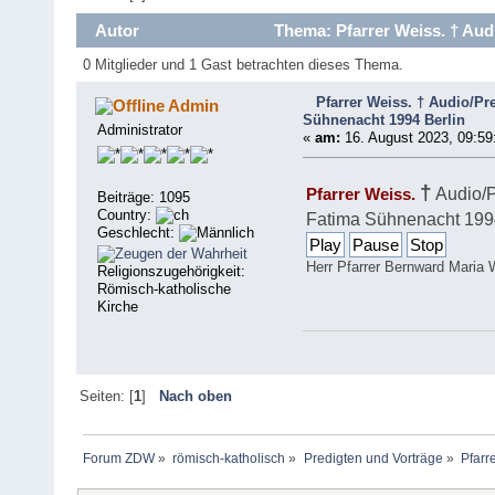
Autor
Thema: Pfarrer Weiss. † Aud
0 Mitglieder und 1 Gast betrachten dieses Thema.
Pfarrer Weiss. † Audio/Pr
Admin
Sühnenacht 1994 Berlin
Administrator
«
am:
16. August 2023, 09:59
†
Audio/P
Pfarrer Weiss.
Beiträge: 1095
Country:
Fatima Sühnenacht 1994
Geschlecht:
Play
Pause
Stop
Herr Pfarrer Bernward Maria 
Religionszugehörigkeit:
Römisch-katholische
Kirche
Seiten: [
1
]
Nach oben
Forum ZDW
»
römisch-katholisch
»
Predigten und Vorträge
»
Pfarr