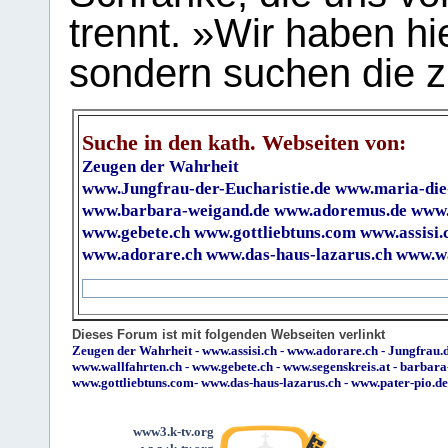
trennt. »Wir haben hi
sondern suchen die z
Suche in den kath. Webseiten von:
Zeugen der Wahrheit
www.Jungfrau-der-Eucharistie.de
www.maria-die
www.barbara-weigand.de
www.adoremus.de
www.
www.gebete.ch
www.gottliebtuns.com
www.assisi.
www.adorare.ch
www.das-haus-lazarus.ch
www.wa
Dieses Forum ist mit folgenden Webseiten verlinkt
Zeugen der Wahrheit
-
www.assisi.ch
-
www.adorare.ch
-
Jungfrau.d
www.wallfahrten.ch
-
www.gebete.ch
-
www.segenskreis.at
-
barbara
www.gottliebtuns.com
-
www.das-haus-lazarus.ch
-
www.pater-pio.de
www3.k-tv.org