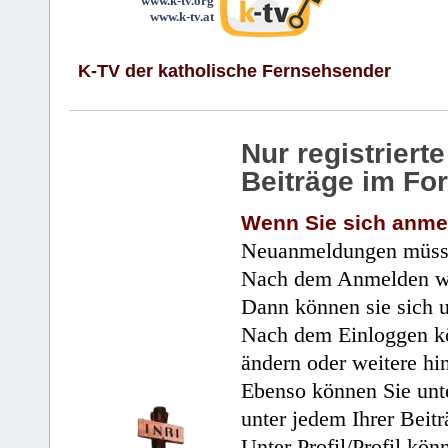
www.k-tv.org
www.k-tv.at
K-TV der katholische Fernsehsender
Nur registrier
Beiträge im Fo
Wenn Sie sich anme
Neuanmeldungen müsse
Nach dem Anmelden wir
Dann können sie sich 
Nach dem Einloggen kö
ändern oder weitere hi
Ebenso können Sie unte
unter jedem Ihrer Beitr
Unter Profil/Profil kön