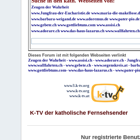
Suche in den kath. Webseiten von:
Zeugen der Wahrheit
www.Jungfrau-der-Eucharistie.de
www.maria-die-makellose.d
www.barbara-weigand.de
www.adoremus.de
www.pater-pio.de
www.gebete.ch
www.gottliebtuns.com
www.assisi.ch
www.adorare.ch
www.das-haus-lazarus.ch
www.wallfahrten.ch
Dieses Forum ist mit folgenden Webseiten verlinkt
Zeugen der Wahrheit
-
www.assisi.ch
-
www.adorare.ch
-
Jungfra
www.wallfahrten.ch
-
www.gebete.ch
-
www.segenskreis.at
-
barb
www.gottliebtuns.com
-
www.das-haus-lazarus.ch
-
www.pater-pi
www3.k-tv.org
www.k-tv.org
www.k-tv.at
K-TV der katholische Fernsehsender
Nur registrierte Ben