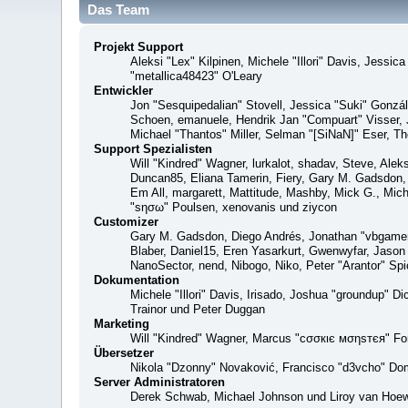
Das Team
Projekt Support
Aleksi "Lex" Kilpinen, Michele "Illori" Davis, Jes
"metallica48423" O'Leary
Entwickler
Jon "Sesquipedalian" Stovell, Jessica "Suki" Gonzá
Schoen, emanuele, Hendrik Jan "Compuart" Visser,
Michael "Thantos" Miller, Selman "[SiNaN]" Eser, Th
Support Spezialisten
Will "Kindred" Wagner, lurkalot, shadav, Steve, Alek
Duncan85, Eliana Tamerin, Fiery, Gary M. Gadsdon, 
Em All, margarett, Mattitude, Mashby, Mick G., Mich
"sησω" Poulsen, xenovanis und ziycon
Customizer
Gary M. Gadsdon, Diego Andrés, Jonathan "vbgamer
Blaber, Daniel15, Eren Yasarkurt, Gwenwyfar, Jaso
NanoSector, nend, Nibogo, Niko, Peter "Arantor" S
Dokumentation
Michele "Illori" Davis, Irisado, Joshua "groundup" 
Trainor und Peter Duggan
Marketing
Will "Kindred" Wagner, Marcus "cσσкιє мσηѕтєя" For
Übersetzer
Nikola "Dzonny" Novaković, Francisco "d3vcho" Do
Server Administratoren
Derek Schwab, Michael Johnson und Liroy van Hoew