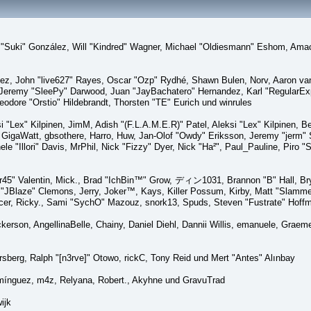
sica "Suki" González, Will "Kindred" Wagner, Michael "Oldiesmann" Eshom, A
lez, John "live627" Rayes, Oscar "Ozp" Rydhé, Shawn Bulen, Norv, Aaron van 
 Jeremy "SleePy" Darwood, Juan "JayBachatero" Hernandez, Karl "RegularE
eodore "Orstio" Hildebrandt, Thorsten "TE" Eurich und winrules
si "Lex" Kilpinen, JimM, Adish "(F.L.A.M.E.R)" Patel, Aleksi "Lex" Kilpinen, 
GigaWatt, gbsothere, Harro, Huw, Jan-Olof "Owdy" Eriksson, Jeremy "jerm" St
ele "Illori" Davis, MrPhil, Nick "Fizzy" Dyer, Nick "Ha²", Paul_Pauline, Pir
45" Valentin, Mick., Brad "IchBin™" Grow, ディン1031, Brannon "B" Hall, Bry
n "JBlaze" Clemons, Jerry, Joker™, Kays, Killer Possum, Kirby, Matt "Slamm
picer, Ricky., Sami "SychO" Mazouz, snork13, Spuds, Steven "Fustrate" Hoff
Dickerson, AngellinaBelle, Chainy, Daniel Diehl, Dannii Willis, emanuele, Gr
sberg, Ralph "[n3rve]" Otowo, rickC, Tony Reid und Mert "Antes" Alınbay
mínguez, m4z, Relyana, Robert., Akyhne und GravuTrad
ijk