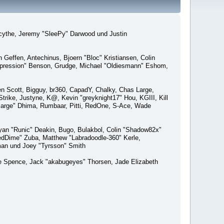
macythe, Jeremy "SleePy" Darwood und Justin
Geffen, Antechinus, Bjoern "Bloc" Kristiansen, Colin
xpression" Benson, Grudge, Michael "Oldiesmann" Eshom,
Ben Scott, Bigguy, br360, CapadY, Chalky, Chas Large,
rike, Justyne, K@, Kevin "greyknight17" Hou, KGIII, Kill
o "Sarge" Dhima, Rumbaar, Pitti, RedOne, S-Ace, Wade
an "Runic" Deakin, Bugo, Bulakbol, Colin "Shadow82x"
edDime" Zuba, Matthew "Labradoodle-360" Kerle,
man und Joey "Tyrsson" Smith
aeme Spence, Jack "akabugeyes" Thorsen, Jade Elizabeth