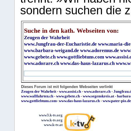
sondern suchen die z
Suche in den kath. Webseiten von:
Zeugen der Wahrheit
www.Jungfrau-der-Eucharistie.de
www.maria-die
www.barbara-weigand.de
www.adoremus.de
www.
www.gebete.ch
www.gottliebtuns.com
www.assisi.
www.adorare.ch
www.das-haus-lazarus.ch
www.wa
Dieses Forum ist mit folgenden Webseiten verlinkt
Zeugen der Wahrheit
-
www.assisi.ch
-
www.adorare.ch
-
Jungfrau.d
www.wallfahrten.ch
-
www.gebete.ch
-
www.segenskreis.at
-
barbara
www.gottliebtuns.com
-
www.das-haus-lazarus.ch
-
www.pater-pio.de
www3.k-tv.org
www.k-tv.org
www.k-tv.at