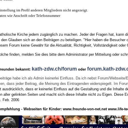
instellung im Profil anderen Mitgliedern nicht angezeigt.
aten wie Anschrift oder Telefonnummer
tholische Kirche jedem zugänglich zu machen. Jeder der Fragen hat, kann di
den Glauben sich an den Beiträgen zu beteiligen. "Hier haben die Besucher d
sem Forum keine Gewähr für die Aktualität, Richtigkeit, Vollständigkeit oder Q
he finden, melden Sie dies bitte dem Administrator per Mitteilung oder schr
kath-zdw.ch/forum
forum.kath-zdw.
Freunden bekannt:
oder
eiträge habe ich als Admin keinerlei Einfluss. Da ich nebst Forum/Webseite/
wissen, dass jeder Beitrag, die Meinung des Eintragenden widerspiegelt. Im Fo
usdrücklich, dass er keinerlei Einfluss auf die Gestaltung und die Inhalte d
en aller gelinkten Seiten und macht sich diese Inhalte nicht zu Eigen.
Diese Er
n.
Feb. 2006
empfehlung - Webseiten für Kinder:
www.freunde-von-net.net
www.life-te