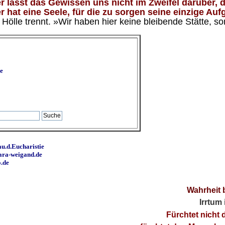
 lässt das Gewissen uns nicht im Zweifel darüber, d
 hat eine Seele, für die zu sorgen seine einzige Aufg
ölle trennt. »Wir haben hier keine bleibende Stätte, so
e
u.d.Eucharistie
ara-weigand.de
o.de
Wahrheit 
Irrtum
Fürchtet nicht 