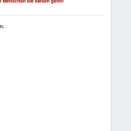
an Menschen die diesen gehn!
n.