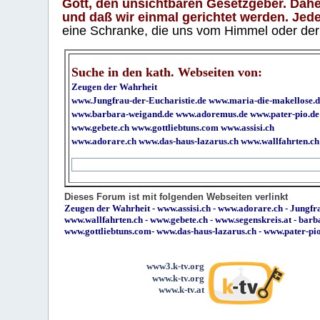
Gott, den unsichtbaren Gesetzgeber. Daher
und daß wir einmal gerichtet werden. Jeder
eine Schranke, die uns vom Himmel oder der H
Suche in den kath. Webseiten von:
Zeugen der Wahrheit
www.Jungfrau-der-Eucharistie.de
www.maria-die-makellose.d
www.barbara-weigand.de
www.adoremus.de
www.pater-pio.de
www.gebete.ch
www.gottliebtuns.com
www.assisi.ch
www.adorare.ch
www.das-haus-lazarus.ch
www.wallfahrten.ch
Dieses Forum ist mit folgenden Webseiten verlinkt
Zeugen der Wahrheit
-
www.assisi.ch
-
www.adorare.ch
-
Jungfra
www.wallfahrten.ch
-
www.gebete.ch
-
www.segenskreis.at
-
barb
www.gottliebtuns.com
-
www.das-haus-lazarus.ch
-
www.pater-pi
www3.k-tv.org
www.k-tv.org
www.k-tv.at