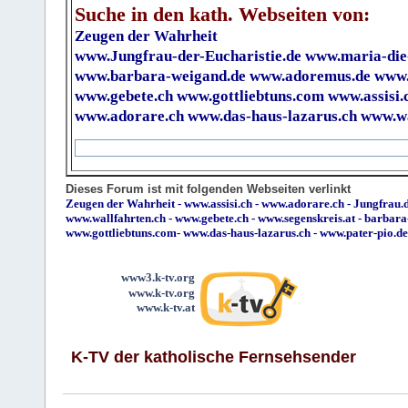
Suche in den kath. Webseiten von:
Zeugen der Wahrheit
www.Jungfrau-der-Eucharistie.de
www.maria-die
www.barbara-weigand.de
www.adoremus.de
www.
www.gebete.ch
www.gottliebtuns.com
www.assisi.
www.adorare.ch
www.das-haus-lazarus.ch
www.wa
Dieses Forum ist mit folgenden Webseiten verlinkt
Zeugen der Wahrheit
-
www.assisi.ch
-
www.adorare.ch
-
Jungfrau.d
www.wallfahrten.ch
-
www.gebete.ch
-
www.segenskreis.at
-
barbara
www.gottliebtuns.com
-
www.das-haus-lazarus.ch
-
www.pater-pio.de
www3.k-tv.org
www.k-tv.org
www.k-tv.at
K-TV der katholische Fernsehsender