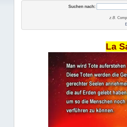
Suchen nach:
z.B.
Comput
E
La S