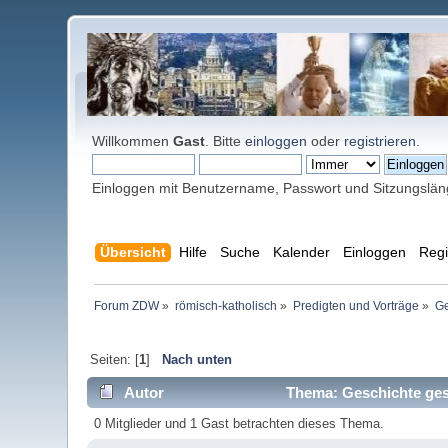
Willkommen
Gast
. Bitte
einloggen
oder
registrieren
.
Einloggen mit Benutzername, Passwort und Sitzungslä
Übersicht
Hilfe
Suche
Kalender
Einloggen
Regi
Forum ZDW
»
römisch-katholisch
»
Predigten und Vorträge
»
Ge
Seiten: [
1
]
Nach unten
Autor
Thema: Geschichte ges
0 Mitglieder und 1 Gast betrachten dieses Thema.