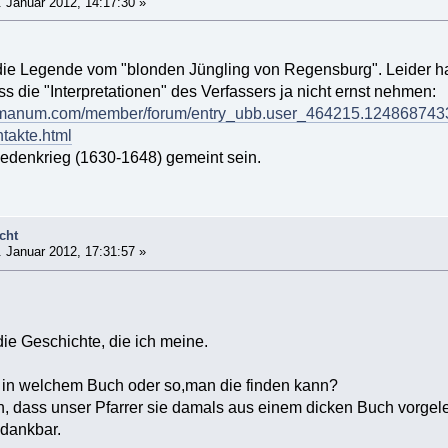
 Januar 2012, 14:17:30 »
die Legende vom "blonden Jüngling von Regensburg". Leider hab
 die "Interpretationen" des Verfassers ja nicht ernst nehmen:
romanum.com/member/forum/entry_ubb.user_464215.124868743
takte.html
wedenkrieg (1630-1648) gemeint sein.
cht
 Januar 2012, 17:31:57 »
die Geschichte, die ich meine.
, in welchem Buch oder so,man die finden kann?
n, dass unser Pfarrer sie damals aus einem dicken Buch vorgel
 dankbar.