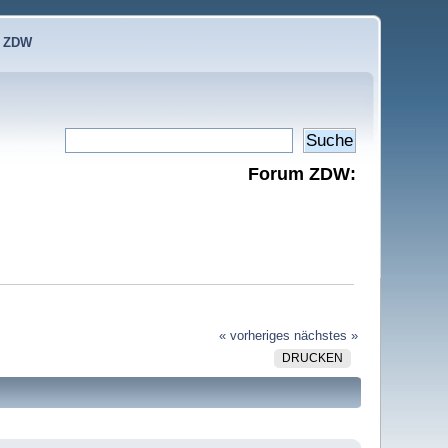
e ZDW
Forum ZDW:
« vorheriges
nächstes »
DRUCKEN