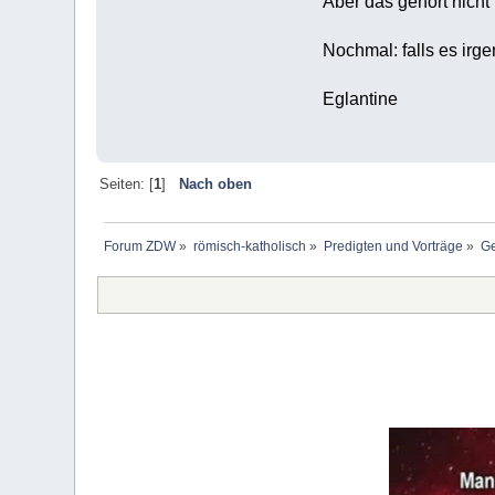
Aber das gehört nicht 
Nochmal: falls es irge
Eglantine
Seiten: [
1
]
Nach oben
Forum ZDW
»
römisch-katholisch
»
Predigten und Vorträge
»
Ge