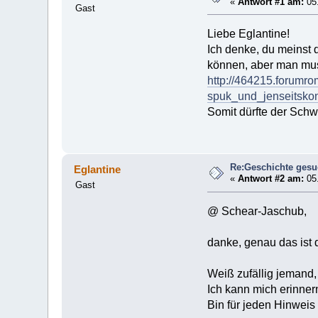
«
Antwort #1 am:
05.
Gast
Liebe Eglantine!
Ich denke, du meinst 
können, aber man muss
http://464215.forum
spuk_und_jenseitskon
Somit dürfte der Sch
Re:Geschichte gesu
Eglantine
«
Antwort #2 am:
05.
Gast
@ Schear-Jaschub,
danke, genau das ist 
Weiß zufällig jemand
Ich kann mich erinner
Bin für jeden Hinweis