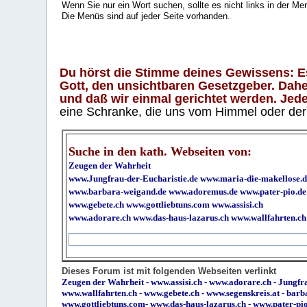
Wenn Sie nur ein Wort suchen, sollte es nicht links in der Me
Die Menüs sind auf jeder Seite vorhanden.
.
Du hörst die Stimme deines Gewissens: Es 
Gott, den unsichtbaren Gesetzgeber. Daher
und daß wir einmal gerichtet werden. Jeder
eine Schranke, die uns vom Himmel oder der H
Suche in den kath. Webseiten von:
Zeugen der Wahrheit
www.Jungfrau-der-Eucharistie.de
www.maria-die-makellose.d
www.barbara-weigand.de
www.adoremus.de
www.pater-pio.de
www.gebete.ch
www.gottliebtuns.com
www.assisi.ch
www.adorare.ch
www.das-haus-lazarus.ch
www.wallfahrten.ch
Dieses Forum ist mit folgenden Webseiten verlinkt
Zeugen der Wahrheit
-
www.assisi.ch
-
www.adorare.ch
-
Jungfra
www.wallfahrten.ch
-
www.gebete.ch
-
www.segenskreis.at
-
barb
www.gottliebtuns.com
-
www.das-haus-lazarus.ch
-
www.pater-pi