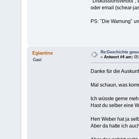
"Diskussionsverbot", we
oder email (schear-j
PS: "Die Warnung" un
Re:Geschichte gesu
Eglantine
«
Antwort #4 am:
05.
Gast
Danke für die Auskunft
Mal schaun, was komm
Ich wüsste gerne mehr
Hast du selber eine 
Herr Weber hat ja sel
Aber da hatte ich auc