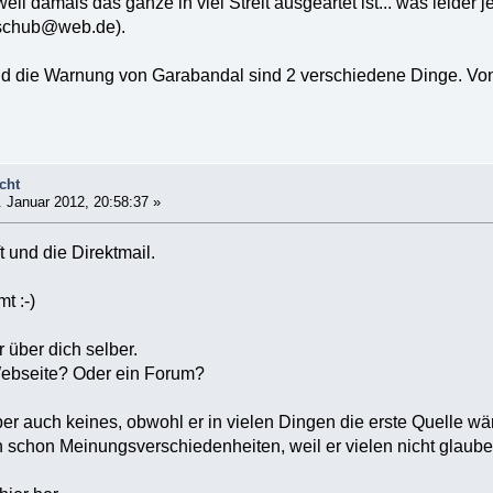
il damals das ganze in viel Streit ausgeartet ist... was leider je
aschub@web.de).
d die Warnung von Garabandal sind 2 verschiedene Dinge. Von 
cht
 Januar 2012, 20:58:37 »
 und die Direktmail.
t :-)
 über dich selber.
Webseite? Oder ein Forum?
ber auch keines, obwohl er in vielen Dingen die erste Quelle wä
h schon Meinungsverschiedenheiten, weil er vielen nicht glauben