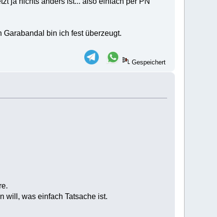
tzt ja nichts anders ist... also einfach per PN
Garabandal bin ich fest überzeugt.
Gespeichert
re.
 will, was einfach Tatsache ist.