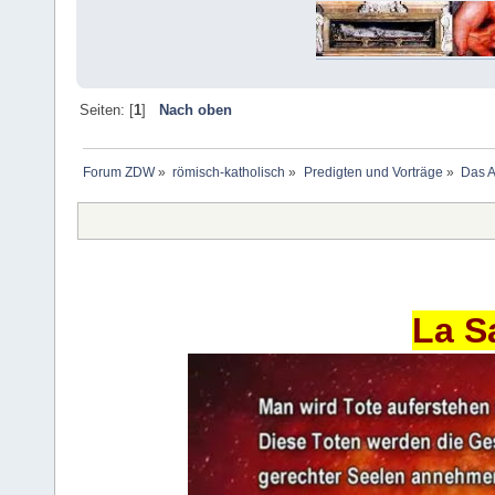
Seiten: [
1
]
Nach oben
Forum ZDW
»
römisch-katholisch
»
Predigten und Vorträge
»
Das A
La S