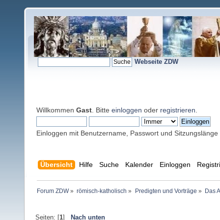
Webseite ZDW
Willkommen
Gast
. Bitte
einloggen
oder
registrieren
.
Einloggen mit Benutzername, Passwort und Sitzungslänge
Übersicht
Hilfe
Suche
Kalender
Einloggen
Registr
Forum ZDW
»
römisch-katholisch
»
Predigten und Vorträge
»
Das A
Seiten: [
1
]
Nach unten