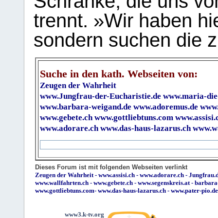
Schranke, die uns vo
trennt. »Wir haben hi
sondern suchen die z
Suche in den kath. Webseiten von:
Zeugen der Wahrheit
www.Jungfrau-der-Eucharistie.de
www.maria-die
www.barbara-weigand.de
www.adoremus.de
www.
www.gebete.ch
www.gottliebtuns.com
www.assisi.
www.adorare.ch
www.das-haus-lazarus.ch
www.wa
Dieses Forum ist mit folgenden Webseiten verlinkt
Zeugen der Wahrheit
-
www.assisi.ch
-
www.adorare.ch
-
Jungfrau.d
www.wallfahrten.ch
-
www.gebete.ch
-
www.segenskreis.at
-
barbara
www.gottliebtuns.com
-
www.das-haus-lazarus.ch
-
www.pater-pio.de
www3.k-tv.org