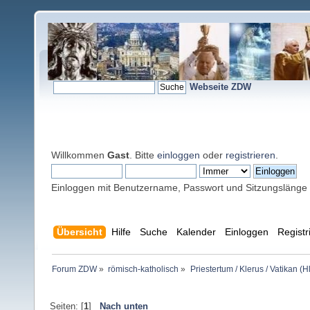
Webseite ZDW
Willkommen
Gast
. Bitte
einloggen
oder
registrieren
.
Einloggen mit Benutzername, Passwort und Sitzungslänge
Übersicht
Hilfe
Suche
Kalender
Einloggen
Registr
Forum ZDW
»
römisch-katholisch
»
Priestertum / Klerus / Vatikan (Hl
Seiten: [
1
]
Nach unten