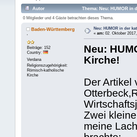
Autor
Thema: Neu: HUMOR in der
0 Mitglieder und 4 Gäste betrachten dieses Thema.
Neu: HUMOR in der kat
Baden-Württemberg
«
am:
02. Oktober 2017,
'
Neu: HUMO
Beiträge: 152
Country:
Kirche!
Verdana
Religionszugehörigkeit:
Römisch-katholische
Kirche
Der Artikel 
Otterbeck,R
Wirtschaftsj
Zwei kleine
meine Lac