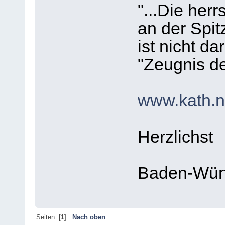
"...Die her
an der Spit
ist nicht da
"Zeugnis d
www.kath.n
Herzlichst
Baden-Wür
Seiten: [
1
]
Nach oben