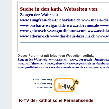
Suche in den kath. Webseiten von:
Zeugen der Wahrheit
www.Jungfrau-der-Eucharistie.de
www.maria-die
www.barbara-weigand.de
www.adoremus.de
www.
www.gebete.ch
www.gottliebtuns.com
www.assisi.
www.adorare.ch
www.das-haus-lazarus.ch
www.wa
Dieses Forum ist mit folgenden Webseiten verlinkt
Zeugen der Wahrheit
-
www.assisi.ch
-
www.adorare.ch
-
Jungfrau.d
www.wallfahrten.ch
-
www.gebete.ch
-
www.segenskreis.at
-
barbara
www.gottliebtuns.com
-
www.das-haus-lazarus.ch
-
www.pater-pio.de
www3.k-tv.org
www.k-tv.org
www.k-tv.at
K-TV der katholische Fernsehsender