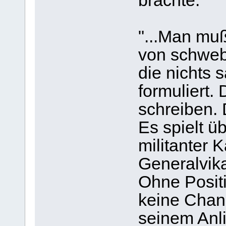
brachte:
"...Man muß
von schwebe
die nichts 
formuliert.
schreiben. 
Es spielt ü
militanter 
Generalvika
Ohne Positi
keine Chan
seinem Anli