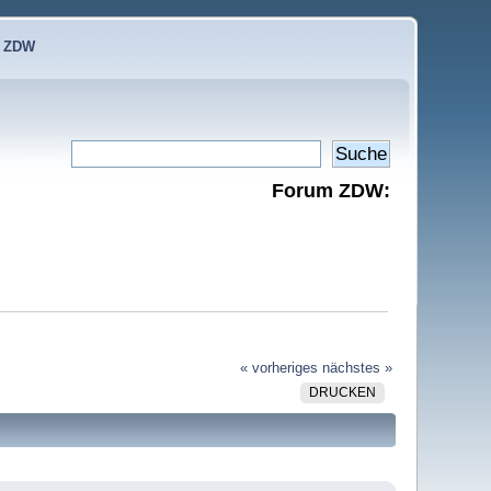
e ZDW
Forum ZDW:
« vorheriges
nächstes »
DRUCKEN