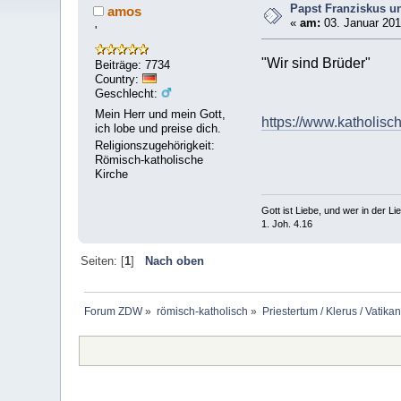
Papst Franziskus u
amos
«
am:
03. Januar 201
'
"Wir sind Brüder"
Beiträge: 7734
Country:
Geschlecht:
Mein Herr und mein Gott,
https://www.katholisc
ich lobe und preise dich.
Religionszugehörigkeit:
Römisch-katholische
Kirche
Gott ist Liebe, und wer in der Lieb
1. Joh. 4.16
Seiten: [
1
]
Nach oben
Forum ZDW
»
römisch-katholisch
»
Priestertum / Klerus / Vatikan