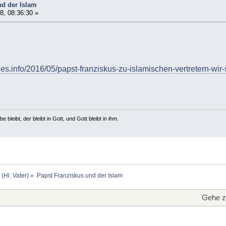
nd der Islam
8, 08:36:30 »
hes.info/2016/05/papst-franziskus-zu-islamischen-vertretern-wir-
e bleibt, der bleibt in Gott, und Gott bleibt in ihm.
 (Hl. Vater)
»
Papst Franziskus und der Islam
Gehe z