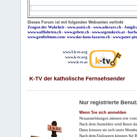
Dieses Forum ist mit folgenden Webseiten verlinkt
Zeugen der Wahrheit
-
www.assisi.ch
-
www.adorare.ch
-
Jungfra
www.wallfahrten.ch
-
www.gebete.ch
-
www.segenskreis.at
-
barb
www.gottliebtuns.com
-
www.das-haus-lazarus.ch
-
www.pater-pi
www3.k-tv.org
www.k-tv.org
www.k-tv.at
K-TV der katholische Fernsehsender
Nur registrierte Ben
Wenn Sie sich anmelden
Neuanmeldungen müssen erst vom 
Nach dem Anmelden wird Ihnen das
Dann können sie sich unter Membe
Nach dem Einloggen können Sie Ihr