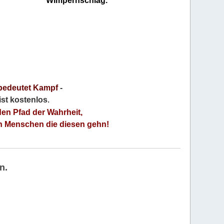
Wimpernschlag.
bedeutet Kampf
-
 ist kostenlos
.
den Pfad der Wahrheit,
an Menschen die diesen gehn!
n.