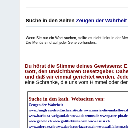
Suche
in den Seiten
Zeugen der Wahrheit
Wenn Sie nur ein Wort suchen, sollte es nicht links in der Me
Die Menüs sind auf jeder Seite vorhanden.
.
Du hörst die Stimme deines Gewissens: Es 
Gott, den unsichtbaren Gesetzgeber. Daher
und daß wir einmal gerichtet werden. Jeder
eine Schranke, die uns vom Himmel oder der H
Suche in den kath. Webseiten von:
Zeugen der Wahrheit
www.Jungfrau-der-Eucharistie.de
www.maria-die-makellose.d
www.barbara-weigand.de
www.adoremus.de
www.pater-pio.de
www.gebete.ch
www.gottliebtuns.com
www.assisi.ch
www.adorare.ch
www.das-haus-lazarus.ch
www.wallfahrten.ch