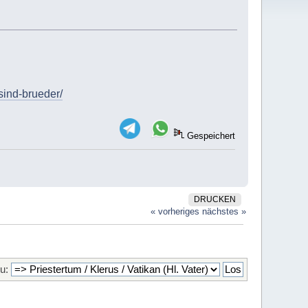
sind-brueder/
Gespeichert
DRUCKEN
« vorheriges
nächstes »
u: