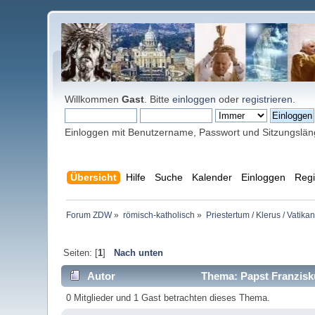
Willkommen
Gast
. Bitte
einloggen
oder
registrieren
.
Einloggen mit Benutzername, Passwort und Sitzungslä
Übersicht
Hilfe
Suche
Kalender
Einloggen
Regi
Forum ZDW
»
römisch-katholisch
»
Priestertum / Klerus / Vatikan
Seiten: [
1
]
Nach unten
Autor
Thema: Papst Franzisku
0 Mitglieder und 1 Gast betrachten dieses Thema.