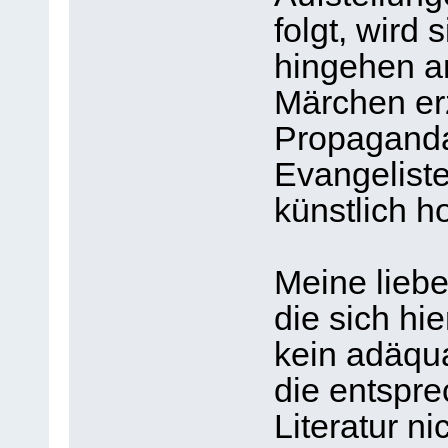
folgt, wird 
hingehen an
Märchen er
Propaganda
Evangelist
künstlich h
Meine liebe
die sich hi
kein adäqua
die entspr
Literatur ni