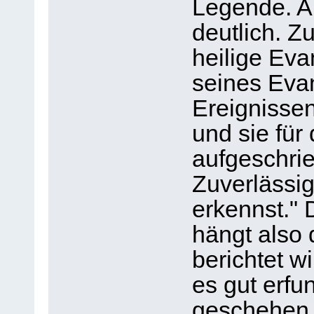
Legende. A
deutlich. Z
heilige Eva
seines Evan
Ereignissen
und sie für
aufgeschrie
Zuverlässig
erkennst." 
hängt also
berichtet w
es gut erfu
geschehen 