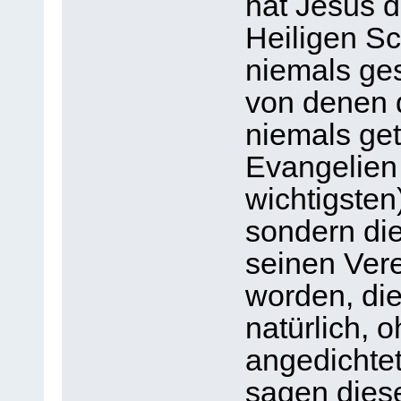
hat Jesus d
Heiligen Sc
niemals ges
von denen 
niemals get
Evangelien
wichtigste
sondern di
seinen Ver
worden, die
natürlich, o
angedichtet.
sagen dies