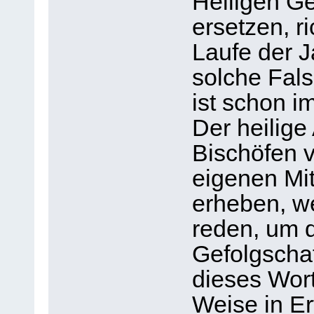
Heiligen Ge
ersetzen, ri
Laufe der 
solche Fal
ist schon 
Der heilige
Bischöfen v
eigenen Mi
erheben, w
reden, um d
Gefolgschaf
dieses Wort
Weise in E