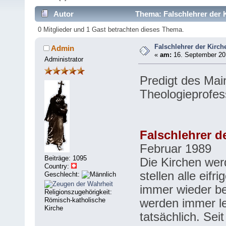
Autor
Thema: Falschlehrer der K
0 Mitglieder und 1 Gast betrachten dieses Thema.
Falschlehrer der Kirch
Admin
«
am:
16. September 201
Administrator
Predigt des Mai
Theologieprofe
Falschlehrer de
Februar 1989
Beiträge: 1095
Die Kirchen wer
Country:
stellen alle eifr
Geschlecht:
immer wieder be
Religionszugehörigkeit:
werden immer le
Römisch-katholische
Kirche
tatsächlich. Sei