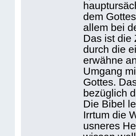
hauptursäch
dem Gottesd
allem bei d
Das ist die
durch die e
erwähne an 
Umgang mit
Gottes. Das
bezüglich de
Die Bibel l
Irrtum die 
usneres Hei