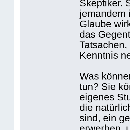
Skeptiker. 
jemandem i
Glaube wirk
das Gegente
Tatsachen,
Kenntnis n
Was können
tun? Sie k
eigenes St
die natürli
sind, ein 
erwerben, 