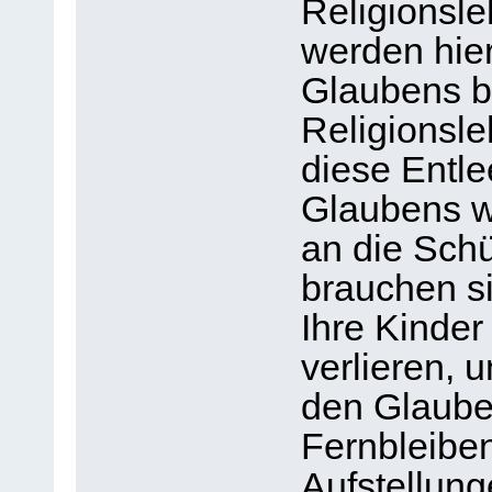
Religionsle
werden hier
Glaubens b
Religionsle
diese Entle
Glaubens we
an die Schü
brauchen s
Ihre Kinder
verlieren, 
den Glauben
Fernbleibe
Aufstellun