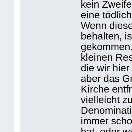
kein Zweifel
eine tödlic
Wenn diese 
behalten, i
gekommen. N
kleinen Res
die wir hie
aber das Gr
Kirche ent
vielleicht z
Denominati
immer schon
hat, oder wi