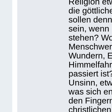
Religion e
die göttlic
sollen den
sein, wenn 
stehen? Wo
Menschwerd
Wundern, E
Himmelfahrt
passiert is
Unsinn, et
was sich en
den Finger
christliche