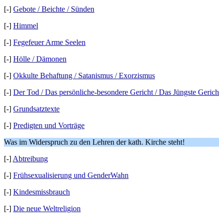
[-]
Gebote / Beichte / Sünden
[-]
Himmel
[-]
Fegefeuer Arme Seelen
[-]
Hölle / Dämonen
[-]
Okkulte Behaftung / Satanismus / Exorzismus
[-]
Der Tod / Das persönliche-besondere Gericht / Das Jüngste Gerich
[-]
Grundsatztexte
[-]
Predigten und Vorträge
Was im Widerspruch zu den Lehren der kath. Kirche steht!
[-]
Abtreibung
[-]
Frühsexualisierung und GenderWahn
[-]
Kindesmissbrauch
[-]
Die neue Weltreligion