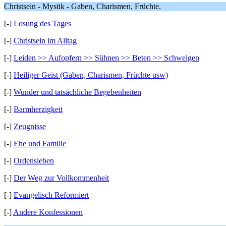
Christsein - Mystik - Gaben, Charismen, Früchte.
[-]
Losung des Tages
[-]
Christsein im Alltag
[-]
Leiden >> Aufopfern >> Sühnen >> Beten >> Schweigen
[-]
Heiliger Geist (Gaben, Charismen, Früchte usw)
[-]
Wunder und tatsächliche Begebenheiten
[-]
Barmherzigkeit
[-]
Zeugnisse
[-]
Ehe und Familie
[-]
Ordensleben
[-]
Der Weg zur Vollkommenheit
[-]
Evangelisch Reformiert
[-]
Andere Konfessionen