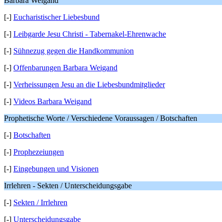
Barbara Weigand
[-]
Eucharistischer Liebesbund
[-]
Leibgarde Jesu Christi - Tabernakel-Ehrenwache
[-]
Sühnezug gegen die Handkommunion
[-]
Offenbarungen Barbara Weigand
[-]
Verheissungen Jesu an die Liebesbundmitglieder
[-]
Videos Barbara Weigand
Prophetische Worte / Verschiedene Voraussagen / Botschaften
[-]
Botschaften
[-]
Prophezeiungen
[-]
Eingebungen und Visionen
Irrlehren - Sekten / Unterscheidungsgabe
[-]
Sekten / Irrlehren
[-]
Unterscheidungsgabe