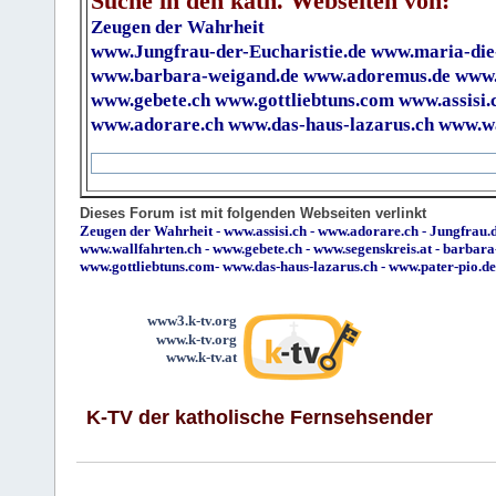
Suche in den kath. Webseiten von:
Zeugen der Wahrheit
www.Jungfrau-der-Eucharistie.de
www.maria-die
www.barbara-weigand.de
www.adoremus.de
www.
www.gebete.ch
www.gottliebtuns.com
www.assisi.
www.adorare.ch
www.das-haus-lazarus.ch
www.wa
Dieses Forum ist mit folgenden Webseiten verlinkt
Zeugen der Wahrheit
-
www.assisi.ch
-
www.adorare.ch
-
Jungfrau.d
www.wallfahrten.ch
-
www.gebete.ch
-
www.segenskreis.at
-
barbara
www.gottliebtuns.com
-
www.das-haus-lazarus.ch
-
www.pater-pio.de
www3.k-tv.org
www.k-tv.org
www.k-tv.at
K-TV der katholische Fernsehsender