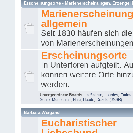
Erscheinungsorte - Marienerscheinungen, Erzengel Micha
Marienerscheinun
allgemein
Seit 1830 häufen sich die
von Marienerscheinungen 
Erscheinungsorte
In Unterforen aufgteilt. 
können weitere Orte hinz
werden.
Untergeordnete Boards
:
La Salette
,
Lourdes
,
Fatima
Schio
,
Montichiari
,
Naju
,
Heede
,
Dozule (JNSR)
Barbara Weigand
Eucharistischer
Liebesbund