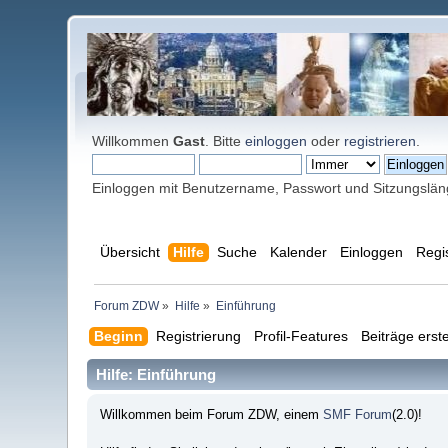
Willkommen
Gast
. Bitte
einloggen
oder
registrieren
.
Einloggen mit Benutzername, Passwort und Sitzungslä
Übersicht
Hilfe
Suche
Kalender
Einloggen
Regi
Forum ZDW
»
Hilfe
»
Einführung
Beginn
Registrierung
Profil-Features
Beiträge erste
Hilfe: Einführung
Willkommen beim Forum ZDW, einem
SMF Forum
(2.0)!