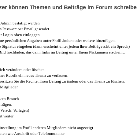
utzer können Themen und Beiträge im Forum schreibe
Admin bestätigt werden
 Passwort per Email gesendet.
r Login oben einloggen.
e persönlichen Angaben unter Profil ändern oder weitere hinzufügen.
e Signatur eingeben (dann erscheint unter jedem Ihrer Beiträge z.B. ein Spruch)
 Bild hochladen, das dann links im Beitrag unter Ihrem Nicknamen erscheint.
ich verändern oder löschen.
iner Rubrik ein neues Thema zu verfassen.
esitzen Sie die Rechte, Ihren Beitrag zu ändern oder das Thema zu löschen.
Mitglieder.
zten Besuch.
trägen.
(Versch. Vorlagen)
t weiter
instellung im Profil anderen Mitgliedern nicht angezeigt.
aten wie Anschrift oder Telefonnummer