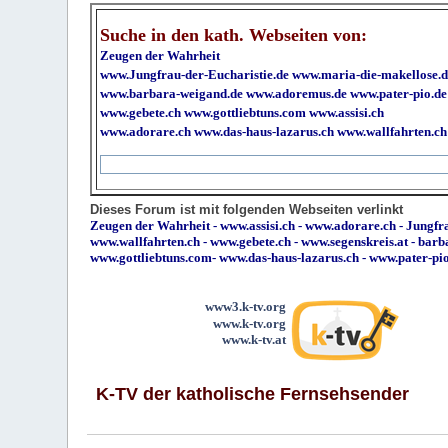
Suche in den kath. Webseiten von:
Zeugen der Wahrheit
www.Jungfrau-der-Eucharistie.de
www.maria-die-makellose.d
www.barbara-weigand.de
www.adoremus.de
www.pater-pio.de
www.gebete.ch
www.gottliebtuns.com
www.assisi.ch
www.adorare.ch
www.das-haus-lazarus.ch
www.wallfahrten.ch
Dieses Forum ist mit folgenden Webseiten verlinkt
Zeugen der Wahrheit
-
www.assisi.ch
-
www.adorare.ch
-
Jungfra
www.wallfahrten.ch
-
www.gebete.ch
-
www.segenskreis.at
-
barb
www.gottliebtuns.com
-
www.das-haus-lazarus.ch
-
www.pater-pi
www3.k-tv.org
www.k-tv.org
www.k-tv.at
K-TV der katholische Fernsehsender