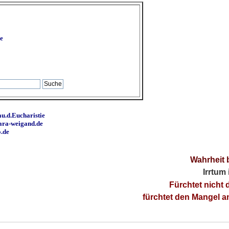
e
u.d.Eucharistie
ara-weigand.de
o.de
Wahrheit 
Irrtum
Fürchtet nicht 
fürchtet den Mangel 