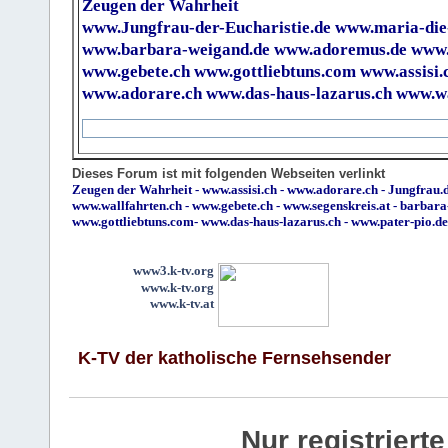
Zeugen der Wahrheit
www.Jungfrau-der-Eucharistie.de
www.maria-die
www.barbara-weigand.de
www.adoremus.de
www.
www.gebete.ch
www.gottliebtuns.com
www.assisi.
www.adorare.ch
www.das-haus-lazarus.ch
www.wa
Dieses Forum ist mit folgenden Webseiten verlinkt
Zeugen der Wahrheit
-
www.assisi.ch
-
www.adorare.ch
-
Jungfrau.d
www.wallfahrten.ch
-
www.gebete.ch
-
www.segenskreis.at
-
barbara
www.gottliebtuns.com
-
www.das-haus-lazarus.ch
-
www.pater-pio.de
www3.k-tv.org
www.k-tv.org
www.k-tv.at
K-TV der katholische Fernsehsender
Nur registrier