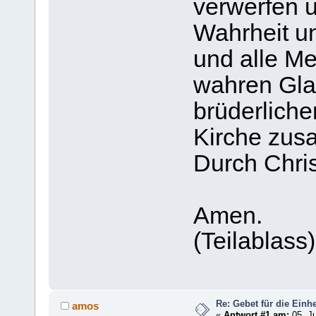
verwerfen u
Wahrheit un
und alle M
wahren Glau
brüderliche
Kirche zus
Durch Chri
Amen.
(Teilablass)
Re: Gebet für die Einhe
amos
«
Antwort #1 am:
05. Ju