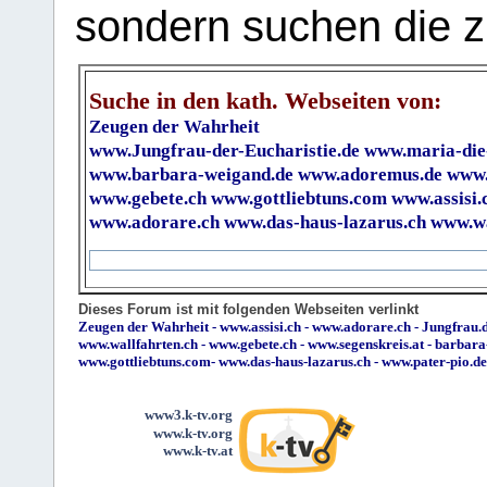
sondern suchen die z
Suche in den kath. Webseiten von:
Zeugen der Wahrheit
www.Jungfrau-der-Eucharistie.de
www.maria-die
www.barbara-weigand.de
www.adoremus.de
www.
www.gebete.ch
www.gottliebtuns.com
www.assisi.
www.adorare.ch
www.das-haus-lazarus.ch
www.wa
Dieses Forum ist mit folgenden Webseiten verlinkt
Zeugen der Wahrheit
-
www.assisi.ch
-
www.adorare.ch
-
Jungfrau.d
www.wallfahrten.ch
-
www.gebete.ch
-
www.segenskreis.at
-
barbara
www.gottliebtuns.com
-
www.das-haus-lazarus.ch
-
www.pater-pio.de
www3.k-tv.org
www.k-tv.org
www.k-tv.at