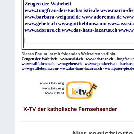
Zeugen der Wahrheit
www.Jungfrau-der-Eucharistie.de
www.maria-die
www.barbara-weigand.de
www.adoremus.de
www.
www.gebete.ch
www.gottliebtuns.com
www.assisi.
www.adorare.ch
www.das-haus-lazarus.ch
www.wa
Dieses Forum ist mit folgenden Webseiten verlinkt
Zeugen der Wahrheit
-
www.assisi.ch
-
www.adorare.ch
-
Jungfrau.d
www.wallfahrten.ch
-
www.gebete.ch
-
www.segenskreis.at
-
barbara
www.gottliebtuns.com
-
www.das-haus-lazarus.ch
-
www.pater-pio.de
www3.k-tv.org
www.k-tv.org
www.k-tv.at
K-TV der katholische Fernsehsender
Nur registrier