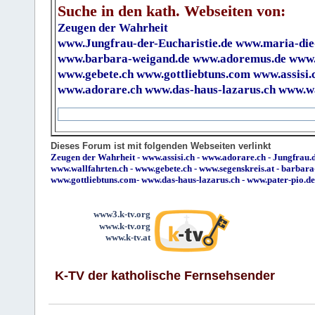
Suche in den kath. Webseiten von:
Zeugen der Wahrheit
www.Jungfrau-der-Eucharistie.de
www.maria-die
www.barbara-weigand.de
www.adoremus.de
www.
www.gebete.ch
www.gottliebtuns.com
www.assisi.
www.adorare.ch
www.das-haus-lazarus.ch
www.wa
Dieses Forum ist mit folgenden Webseiten verlinkt
Zeugen der Wahrheit
-
www.assisi.ch
-
www.adorare.ch
-
Jungfrau.d
www.wallfahrten.ch
-
www.gebete.ch
-
www.segenskreis.at
-
barbara
www.gottliebtuns.com
-
www.das-haus-lazarus.ch
-
www.pater-pio.de
www3.k-tv.org
www.k-tv.org
www.k-tv.at
K-TV der katholische Fernsehsender