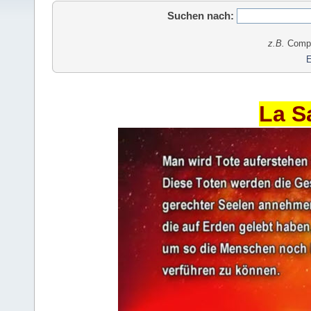
Suchen nach:
z.B.
Comput
E
La S