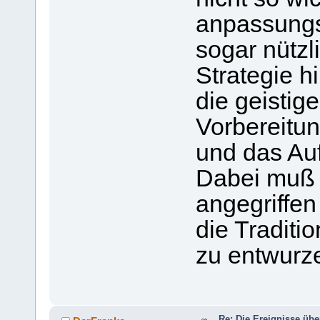
anpassungs
sogar nützl
Strategie h
die geistig
Vorbereitun
und das Auf
Dabei muß n
angegriffe
die Traditi
zu entwurze
Re: Die Ereignisse übe