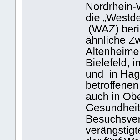
Nordrhein-W
die „Westd
(WAZ) beric
ähnliche Zw
Altenheime
Bielefeld, 
und in Hag
betroffene
auch in Ob
Gesundheit
Besuchsverb
verängstigt