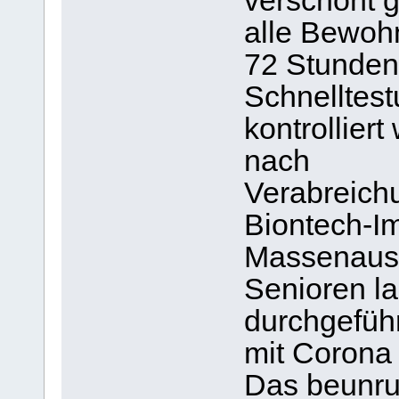
verschont g
alle Bewohn
72 Stunde
Schnelltes
kontrollie
nach
Verabreich
Biontech-Im
Massenausb
Senioren la
durchgefüh
mit Corona i
Das beunru