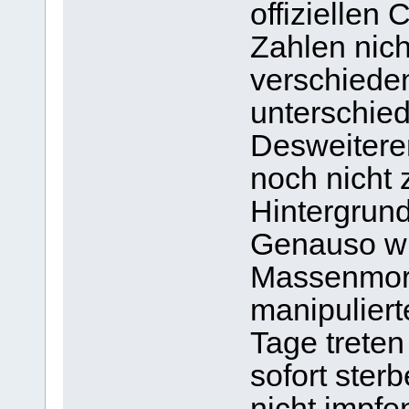
offiziellen
Zahlen nic
verschiede
unterschied
Desweitere
noch nicht
Hintergrund
Genauso wie
Massenmord
manipuliert
Tage trete
sofort ster
nicht impfe