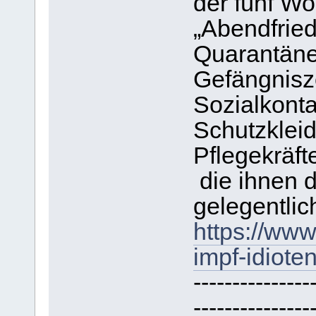
der fünf W
„Abendfried
Quarantäne
Gefängnisze
Sozialkonta
Schutzklei
Pflegekräft
die ihnen 
gelegentlic
https://www
impf-idioten
---------------
---------------