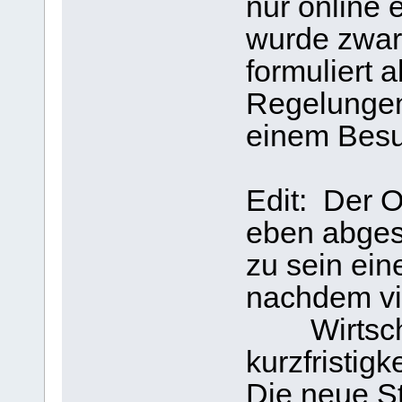
nur online 
wurde zwar 
formuliert 
Regelunge
einem Besu
Edit: Der 
eben abgesa
zu sein ein
nachdem vi
Wirtschaf
kurzfristig
Die neue St