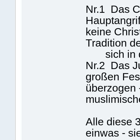
Nr.1 Das Ch
Hauptangrif
keine Chri
Tradition d
sich in de
Nr.2 Das J
großen Fes
überzogen -
muslimisch
Alle diese 
einwas - si