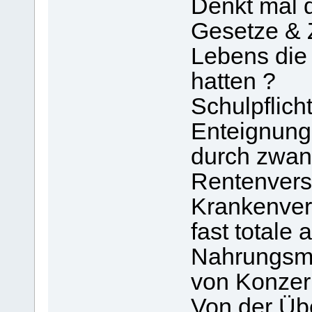
Denkt mal 
Gesetze & 
Lebens die
hatten ?
Schulpflic
Enteignung
durch zwa
Rentenvers
Krankenver
fast totale
Nahrungsmi
von Konzer
Von der Übe