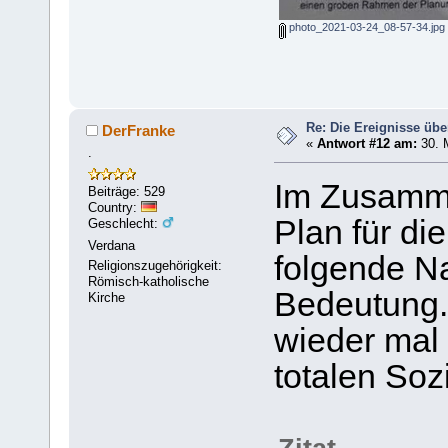
photo_2021-03-24_08-57-34.jpg
Re: Die Ereignisse übe
DerFranke
«
Antwort #12 am:
30. 
.
Im Zusamm
Beiträge: 529
Country:
Plan für d
Geschlecht:
Verdana
folgende Na
Religionszugehörigkeit:
Römisch-katholische
Bedeutung. 
Kirche
wieder mal 
totalen Soz