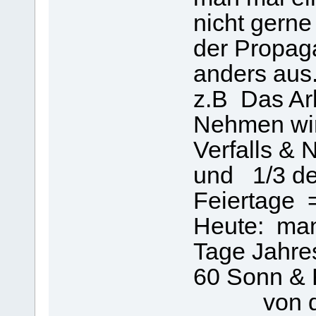
nicht gern
der Propag
anders aus
z.B Das Ar
Nehmen wir 
Verfalls & 
und 1/3 de
Feiertage 
Heute: man 
Tage Jahre
60 Sonn & 
von der S