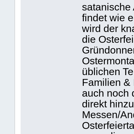
satanische 
findet wie e
wird der k
die Osterfe
Gründonners
Ostermonta
üblichen T
Familien &
auch noch d
direkt hinz
Messen/And
Osterfeiert