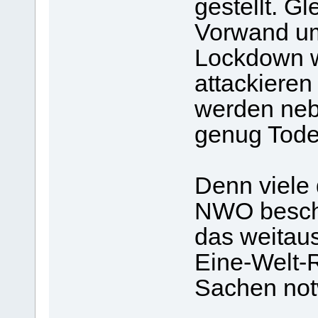
gestellt. G
Vorwand um
Lockdown w
attackieren
werden nebe
genug Todes
Denn viele
NWO beschä
das weitau
Eine-Welt-R
Sachen not