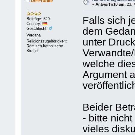
DerFranke
«
Antwort #10 am:
23. 
.
Falls sich 
Beiträge: 529
Country:
dem Gedank
Geschlecht:
Verdana
unter Druc
Religionszugehörigkeit:
Römisch-katholische
Verwandte/
Kirche
welche die
Argument au
veröffentlic
Beider Bet
- bitte nic
vieles disku