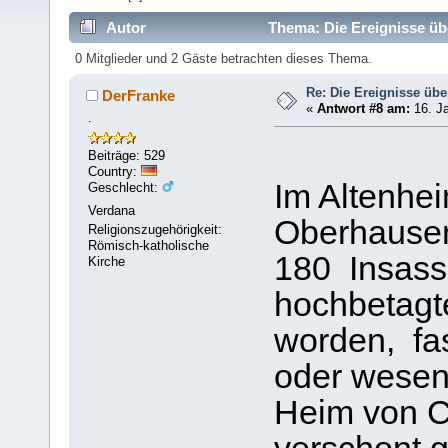
Autor
Thema: Die Ereignisse üb
0 Mitglieder und 2 Gäste betrachten dieses Thema.
Re: Die Ereignisse übe
DerFranke
«
Antwort #8 am:
16. Ja
.
Beiträge: 529
Country:
Im Altenhei
Geschlecht:
Verdana
Oberhause
Religionszugehörigkeit:
Römisch-katholische
180 Insass
Kirche
hochbetagt
worden, fas
oder wesent
Heim von Co