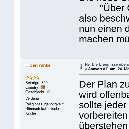
"Über Ost
also beschw
nun einen 
machen mü
Re: Die Ereignisse über
DerFranke
«
Antwort #11 am:
24. Mä
.
Der Plan zu
Beiträge: 529
Country:
wird offenb
Geschlecht:
Verdana
sollte jeder
Religionszugehörigkeit:
Römisch-katholische
vorbereiten
Kirche
überstehen