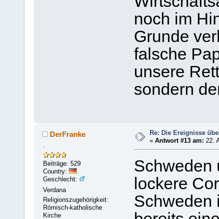
Wirtschafts
noch im Hi
Grunde ver
falsche Pap
unsere Ret
sondern de
Re: Die Ereignisse übe
DerFranke
«
Antwort #13 am:
22. A
.
Schweden u
Beiträge: 529
Country:
lockere C
Geschlecht:
Verdana
Schweden i
Religionszugehörigkeit:
Römisch-katholische
bereits eine
Kirche