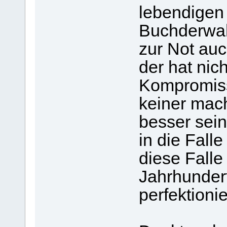
lebendigen
Buchderwahr
zur Not auc
der hat nic
Kompromiss
keiner mach
besser sei
in die Fall
diese Falle
Jahrhundert
perfektionie