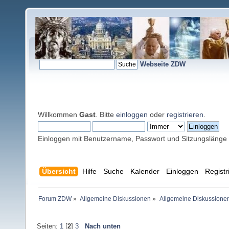
Webseite ZDW
Willkommen
Gast
. Bitte
einloggen
oder
registrieren
.
Einloggen mit Benutzername, Passwort und Sitzungslänge
Übersicht
Hilfe
Suche
Kalender
Einloggen
Registr
Forum ZDW
»
Allgemeine Diskussionen
»
Allgemeine Diskussione
Seiten:
1
[
2
]
3
Nach unten