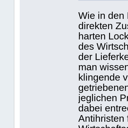
Wie in den 
direkten Z
harten Loc
des Wirtsch
der Lieferk
man wissen
klingende v
getriebene
jeglichen P
dabei entre
Antihristen 