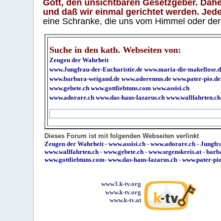
Gott, den unsichtbaren Gesetzgeber. Daher
und daß wir einmal gerichtet werden. Jeder
eine Schranke, die uns vom Himmel oder der H
Suche in den kath. Webseiten von:
Zeugen der Wahrheit
www.Jungfrau-der-Eucharistie.de
www.maria-die-makellose.d
www.barbara-weigand.de
www.adoremus.de
www.pater-pio.de
www.gebete.ch
www.gottliebtuns.com
www.assisi.ch
www.adorare.ch
www.das-haus-lazarus.ch
www.wallfahrten.ch
Dieses Forum ist mit folgenden Webseiten verlinkt
Zeugen der Wahrheit
-
www.assisi.ch
-
www.adorare.ch
-
Jungfra
www.wallfahrten.ch
-
www.gebete.ch
-
www.segenskreis.at
-
barb
www.gottliebtuns.com
-
www.das-haus-lazarus.ch
-
www.pater-pi
www3.k-tv.org
www.k-tv.org
www.k-tv.at