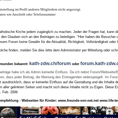
instellung im Profil anderen Mitgliedern nicht angezeigt.
aten wie Anschrift oder Telefonnummer
tholische Kirche jedem zugänglich zu machen. Jeder der Fragen hat, kann di
den Glauben sich an den Beiträgen zu beteiligen. "Hier haben die Besucher d
sem Forum keine Gewähr für die Aktualität, Richtigkeit, Vollständigkeit oder Q
he finden, melden Sie dies bitte dem Administrator per Mitteilung oder schr
kath-zdw.ch/forum
forum.kath-zdw.
Freunden bekannt:
oder
eiträge habe ich als Admin keinerlei Einfluss. Da ich nebst Forum/Webseite/
wissen, dass jeder Beitrag, die Meinung des Eintragenden widerspiegelt. Im Fo
usdrücklich, dass er keinerlei Einfluss auf die Gestaltung und die Inhalte d
en aller gelinkten Seiten und macht sich diese Inhalte nicht zu Eigen.
Diese Er
n.
Feb. 2006
empfehlung - Webseiten für Kinder:
www.freunde-von-net.net
www.life-te