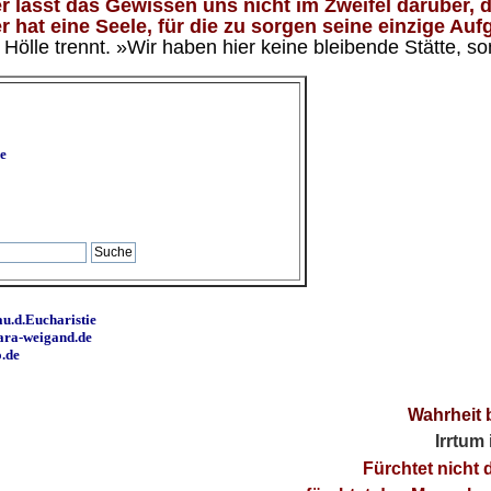
 lässt das Gewissen uns nicht im Zweifel darüber, d
 hat eine Seele, für die zu sorgen seine einzige Aufg
ölle trennt. »Wir haben hier keine bleibende Stätte, so
e
u.d.Eucharistie
ara-weigand.de
o.de
Wahrheit 
Irrtum
Fürchtet nicht 