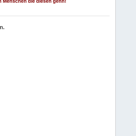
an Menschen die diesen gehn!
n.