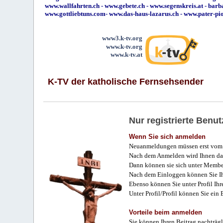
www.wallfahrten.ch
-
www.gebete.ch
-
www.segenskreis.at
-
barb
www.gottliebtuns.com
-
www.das-haus-lazarus.ch
-
www.pater-pi
www3.k-tv.org
www.k-tv.org
www.k-tv.at
K-TV der katholische Fernsehsender
Nur registrierte Ben
Wenn Sie sich anmelden
Neuanmeldungen müssen erst vom 
Nach dem Anmelden wird Ihnen das
Dann können sie sich unter Membe
Nach dem Einloggen können Sie Ihr
Ebenso können Sie unter Profil Ihr
Unter Profil/Profil können Sie ein
Vorteile beim anmelden
Sie können Ihren Beitrag nachträgl