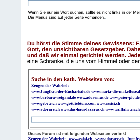
Wenn Sie nur ein Wort suchen, sollte es nicht links in der Me
Die Menüs sind auf jeder Seite vorhanden.
.
Du hörst die Stimme deines Gewissens: Es 
Gott, den unsichtbaren Gesetzgeber. Daher
und daß wir einmal gerichtet werden. Jeder
eine Schranke, die uns vom Himmel oder der H
Suche in den kath. Webseiten von:
Zeugen der Wahrheit
www.Jungfrau-der-Eucharistie.de
www.maria-die-makellose.d
www.barbara-weigand.de
www.adoremus.de
www.pater-pio.de
www.gebete.ch
www.gottliebtuns.com
www.assisi.ch
www.adorare.ch
www.das-haus-lazarus.ch
www.wallfahrten.ch
Dieses Forum ist mit folgenden Webseiten verlinkt
Zeugen der Wahrheit
-
www.assisi.ch
-
www.adorare.ch
-
Jungfra