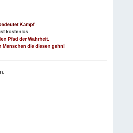
bedeutet Kampf
-
 ist kostenlos
.
den Pfad der Wahrheit,
an Menschen die diesen gehn!
n.