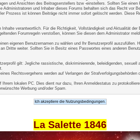
agen und Ansichten des Beitragserstellers bzw -einstellers. Sollten Sie einen
ie Administratoren und Inhaber dieses Forums behalten sich das Recht vor Beit
er Prozess ist können Beiträge nicht immer sofort gelöscht werden. Diese Re
Inhalte verantwortlich. Für die Richtigkeit, Vollständigkeit und Aktualität de
geltenden Forumregeln verstoßen, können Sie diesen dem Administrator meld
 einen eigenen Benutzernamen zu wählen und Ihr Benutzerprofil auszufüllen. 
an Dritte weiter. Sollten Sie in Besitz eines Passwortes eines anderen Benut
.
rprofil gilt: Jegliche rassistische, diskriminierende, beleidigenden, sexuel
t.
le eines Rechtsvergehens werden auf Verlangen der Strafverfolgungsbehörden 
Ihrem lokalen PC. Dies dient nur dazu, Ihren Anmeldestatus zu protokollieren
unerwünschte Werbung und/oder Spam.
La Salette 1846