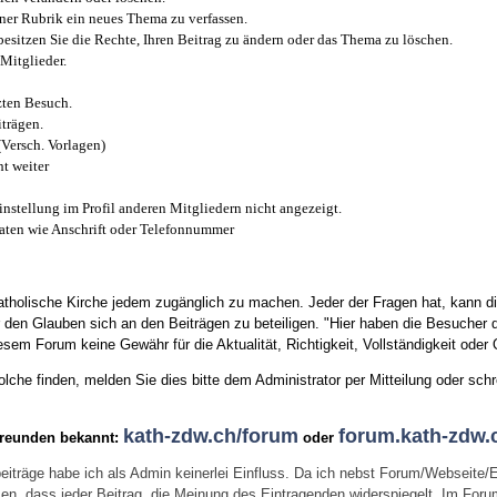
iner Rubrik ein neues Thema zu verfassen.
esitzen Sie die Rechte, Ihren Beitrag zu ändern oder das Thema zu löschen.
Mitglieder.
zten Besuch.
trägen.
(Versch. Vorlagen)
t weiter
instellung im Profil anderen Mitgliedern nicht angezeigt.
aten wie Anschrift oder Telefonnummer
tholische Kirche jedem zugänglich zu machen. Jeder der Fragen hat, kann di
den Glauben sich an den Beiträgen zu beteiligen. "Hier haben die Besucher d
sem Forum keine Gewähr für die Aktualität, Richtigkeit, Vollständigkeit oder Q
he finden, melden Sie dies bitte dem Administrator per Mitteilung oder schr
kath-zdw.ch/forum
forum.kath-zdw.
Freunden bekannt:
oder
eiträge habe ich als Admin keinerlei Einfluss. Da ich nebst Forum/Webseite/
wissen, dass jeder Beitrag, die Meinung des Eintragenden widerspiegelt. Im Fo