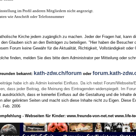
instellung im Profil anderen Mitgliedern nicht angezeigt.
aten wie Anschrift oder Telefonnummer
tholische Kirche jedem zugänglich zu machen. Jeder der Fragen hat, kann di
den Glauben sich an den Beiträgen zu beteiligen. "Hier haben die Besucher d
sem Forum keine Gewähr für die Aktualität, Richtigkeit, Vollständigkeit oder Q
he finden, melden Sie dies bitte dem Administrator per Mitteilung oder schr
kath-zdw.ch/forum
forum.kath-zdw.
Freunden bekannt:
oder
eiträge habe ich als Admin keinerlei Einfluss. Da ich nebst Forum/Webseite/
wissen, dass jeder Beitrag, die Meinung des Eintragenden widerspiegelt. Im Fo
usdrücklich, dass er keinerlei Einfluss auf die Gestaltung und die Inhalte d
en aller gelinkten Seiten und macht sich diese Inhalte nicht zu Eigen.
Diese Er
n.
Feb. 2006
empfehlung - Webseiten für Kinder:
www.freunde-von-net.net
www.life-te