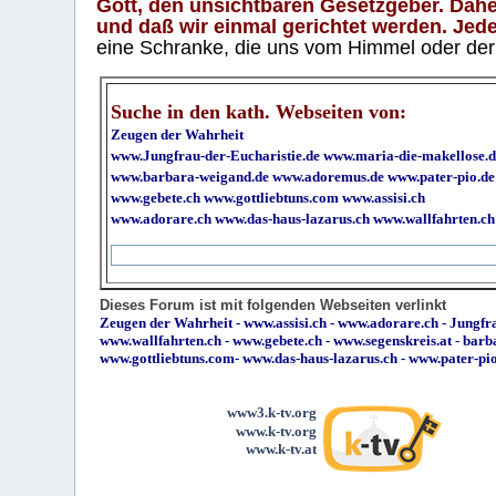
Gott, den unsichtbaren Gesetzgeber. Daher
und daß wir einmal gerichtet werden. Jeder
eine Schranke, die uns vom Himmel oder der H
Suche in den kath. Webseiten von:
Zeugen der Wahrheit
www.Jungfrau-der-Eucharistie.de
www.maria-die-makellose.d
www.barbara-weigand.de
www.adoremus.de
www.pater-pio.de
www.gebete.ch
www.gottliebtuns.com
www.assisi.ch
www.adorare.ch
www.das-haus-lazarus.ch
www.wallfahrten.ch
Dieses Forum ist mit folgenden Webseiten verlinkt
Zeugen der Wahrheit
-
www.assisi.ch
-
www.adorare.ch
-
Jungfra
www.wallfahrten.ch
-
www.gebete.ch
-
www.segenskreis.at
-
barb
www.gottliebtuns.com
-
www.das-haus-lazarus.ch
-
www.pater-pi
www3.k-tv.org
www.k-tv.org
www.k-tv.at