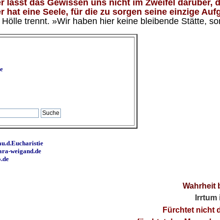
 lässt das Gewissen uns nicht im Zweifel darüber, d
 hat eine Seele, für die zu sorgen seine einzige Aufg
ölle trennt. »Wir haben hier keine bleibende Stätte, so
e
u.d.Eucharistie
ara-weigand.de
o.de
Wahrheit 
Irrtum
Fürchtet nicht 