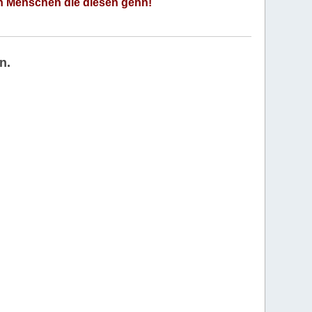
an Menschen die diesen gehn!
n.