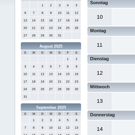
Sonntag
1
2
3
4
5
6
7
8
9
10
11
12
10
13
14
15
16
17
18
19
20
21
22
23
24
25
26
Montag
27
28
29
30
31
11
August 2025
S
M
D
M
D
F
S
Dienstag
1
2
3
4
5
6
7
8
9
12
10
11
12
13
14
15
16
17
18
19
20
21
22
23
Mittwoch
24
25
26
27
28
29
30
31
13
September 2025
S
M
D
M
D
F
S
Donnerstag
1
2
3
4
5
6
7
8
9
10
11
12
13
14