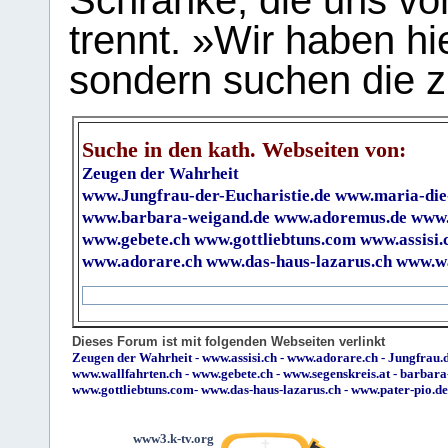
Schranke, die uns vo
trennt. »Wir haben hi
sondern suchen die z
Suche in den kath. Webseiten von:
Zeugen der Wahrheit
www.Jungfrau-der-Eucharistie.de
www.maria-die
www.barbara-weigand.de
www.adoremus.de
www.
www.gebete.ch
www.gottliebtuns.com
www.assisi.
www.adorare.ch
www.das-haus-lazarus.ch
www.wa
Dieses Forum ist mit folgenden Webseiten verlinkt
Zeugen der Wahrheit
-
www.assisi.ch
-
www.adorare.ch
-
Jungfrau.d
www.wallfahrten.ch
-
www.gebete.ch
-
www.segenskreis.at
-
barbara
www.gottliebtuns.com
-
www.das-haus-lazarus.ch
-
www.pater-pio.de
www3.k-tv.org