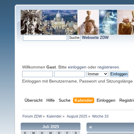
Webseite ZDW
Willkommen
Gast
. Bitte
einloggen
oder
registrieren
.
Einloggen mit Benutzername, Passwort und Sitzungslänge
Übersicht
Hilfe
Suche
Kalender
Einloggen
Registr
Forum ZDW
»
Kalender
»
August 2025
»
Woche 33
«
Juli 2025
S
M
D
M
D
F
S