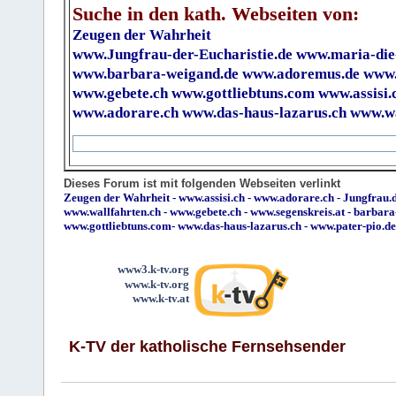
Suche in den kath. Webseiten von:
Zeugen der Wahrheit
www.Jungfrau-der-Eucharistie.de
www.maria-die
www.barbara-weigand.de
www.adoremus.de
www.
www.gebete.ch
www.gottliebtuns.com
www.assisi.
www.adorare.ch
www.das-haus-lazarus.ch
www.wa
Dieses Forum ist mit folgenden Webseiten verlinkt
Zeugen der Wahrheit
-
www.assisi.ch
-
www.adorare.ch
-
Jungfrau.d
www.wallfahrten.ch
-
www.gebete.ch
-
www.segenskreis.at
-
barbara
www.gottliebtuns.com
-
www.das-haus-lazarus.ch
-
www.pater-pio.de
www3.k-tv.org
www.k-tv.org
www.k-tv.at
K-TV der katholische Fernsehsender