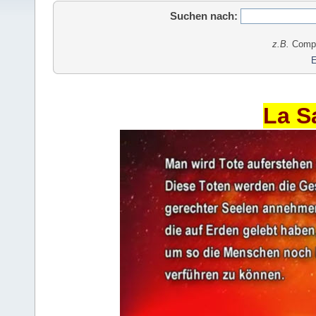
Suchen nach:
z.B.
Comput
E
La S