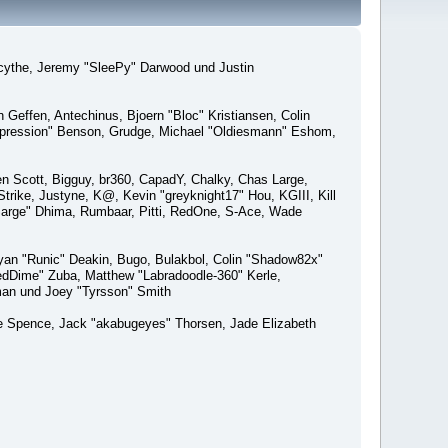
macythe, Jeremy "SleePy" Darwood und Justin
Geffen, Antechinus, Bjoern "Bloc" Kristiansen, Colin
xpression" Benson, Grudge, Michael "Oldiesmann" Eshom,
Ben Scott, Bigguy, br360, CapadY, Chalky, Chas Large,
rike, Justyne, K@, Kevin "greyknight17" Hou, KGIII, Kill
o "Sarge" Dhima, Rumbaar, Pitti, RedOne, S-Ace, Wade
an "Runic" Deakin, Bugo, Bulakbol, Colin "Shadow82x"
edDime" Zuba, Matthew "Labradoodle-360" Kerle,
man und Joey "Tyrsson" Smith
aeme Spence, Jack "akabugeyes" Thorsen, Jade Elizabeth