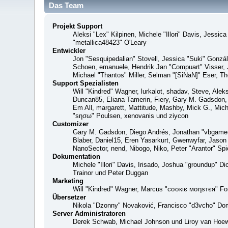
Das Team
Projekt Support
Aleksi "Lex" Kilpinen, Michele "Illori" Davis, Jes
"metallica48423" O'Leary
Entwickler
Jon "Sesquipedalian" Stovell, Jessica "Suki" Gonzá
Schoen, emanuele, Hendrik Jan "Compuart" Visser,
Michael "Thantos" Miller, Selman "[SiNaN]" Eser, Th
Support Spezialisten
Will "Kindred" Wagner, lurkalot, shadav, Steve, Alek
Duncan85, Eliana Tamerin, Fiery, Gary M. Gadsdon, 
Em All, margarett, Mattitude, Mashby, Mick G., Mich
"sησω" Poulsen, xenovanis und ziycon
Customizer
Gary M. Gadsdon, Diego Andrés, Jonathan "vbgamer
Blaber, Daniel15, Eren Yasarkurt, Gwenwyfar, Jaso
NanoSector, nend, Nibogo, Niko, Peter "Arantor" S
Dokumentation
Michele "Illori" Davis, Irisado, Joshua "groundup" 
Trainor und Peter Duggan
Marketing
Will "Kindred" Wagner, Marcus "cσσкιє мσηѕтєя" For
Übersetzer
Nikola "Dzonny" Novaković, Francisco "d3vcho" Do
Server Administratoren
Derek Schwab, Michael Johnson und Liroy van Hoew