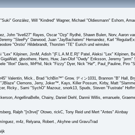
sica "Suki" González, Will "Kindred" Wagner, Michael "Oldiesmann" Eshom, A
lez, John "live627" Rayes, Oscar "Ozp" Rydhé, Shawn Bulen, Norv, Aaron van 
 Jeremy "SleePy" Darwood, Juan "JayBachatero" Hernandez, Karl "RegularE
eodore "Orstio" Hildebrandt, Thorsten "TE" Eurich und winrules
si "Lex" Kilpinen, JimM, Adish "(F.L.A.M.E.R)" Patel, Aleksi "Lex" Kilpinen, 
GigaWatt, gbsothere, Harro, Huw, Jan-Olof "Owdy" Eriksson, Jeremy "jerm" St
ele "Illori" Davis, MrPhil, Nick "Fizzy" Dyer, Nick "Ha²", Paul_Pauline, Pir
45" Valentin, Mick., Brad "IchBin™" Grow, ディン1031, Brannon "B" Hall, Bry
n "JBlaze" Clemons, Jerry, Joker™, Kays, Killer Possum, Kirby, Matt "Slamm
picer, Ricky., Sami "SychO" Mazouz, snork13, Spuds, Steven "Fustrate" Hoff
Dickerson, AngellinaBelle, Chainy, Daniel Diehl, Dannii Willis, emanuele, Gr
sberg, Ralph "[n3rve]" Otowo, rickC, Tony Reid und Mert "Antes" Alınbay
mínguez, m4z, Relyana, Robert., Akyhne und GravuTrad
ijk