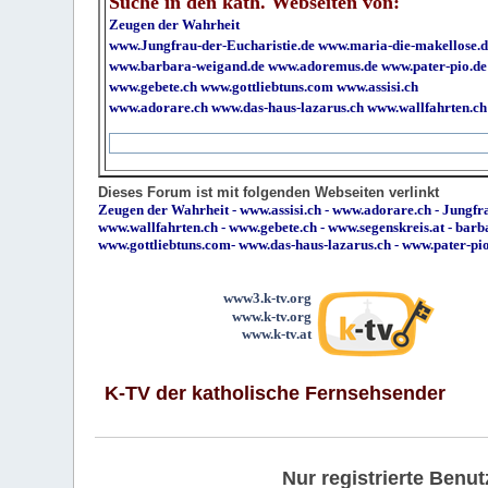
Suche in den kath. Webseiten von:
Zeugen der Wahrheit
www.Jungfrau-der-Eucharistie.de
www.maria-die-makellose.d
www.barbara-weigand.de
www.adoremus.de
www.pater-pio.de
www.gebete.ch
www.gottliebtuns.com
www.assisi.ch
www.adorare.ch
www.das-haus-lazarus.ch
www.wallfahrten.ch
Dieses Forum ist mit folgenden Webseiten verlinkt
Zeugen der Wahrheit
-
www.assisi.ch
-
www.adorare.ch
-
Jungfra
www.wallfahrten.ch
-
www.gebete.ch
-
www.segenskreis.at
-
barb
www.gottliebtuns.com
-
www.das-haus-lazarus.ch
-
www.pater-pi
www3.k-tv.org
www.k-tv.org
www.k-tv.at
K-TV der katholische Fernsehsender
Nur registrierte Ben