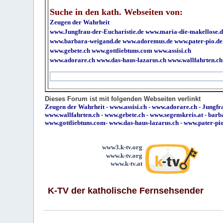
Suche in den kath. Webseiten von:
Zeugen der Wahrheit
www.Jungfrau-der-Eucharistie.de
www.maria-die-makellose.d
www.barbara-weigand.de
www.adoremus.de
www.pater-pio.de
www.gebete.ch
www.gottliebtuns.com
www.assisi.ch
www.adorare.ch
www.das-haus-lazarus.ch
www.wallfahrten.ch
Dieses Forum ist mit folgenden Webseiten verlinkt
Zeugen der Wahrheit
-
www.assisi.ch
-
www.adorare.ch
-
Jungfra
www.wallfahrten.ch
-
www.gebete.ch
-
www.segenskreis.at
-
barb
www.gottliebtuns.com
-
www.das-haus-lazarus.ch
-
www.pater-pi
www3.k-tv.org
www.k-tv.org
www.k-tv.at
K-TV der katholische Fernsehsender