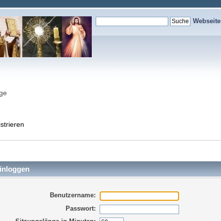
Webseit
nge
strieren
inloggen
Benutzername:
Passwort: