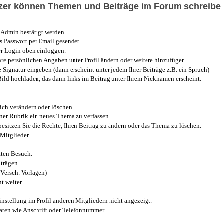
utzer können Themen und Beiträge im Forum schreibe
Admin bestätigt werden
 Passwort per Email gesendet.
r Login oben einloggen.
e persönlichen Angaben unter Profil ändern oder weitere hinzufügen.
e Signatur eingeben (dann erscheint unter jedem Ihrer Beiträge z.B. ein Spruch)
 Bild hochladen, das dann links im Beitrag unter Ihrem Nicknamen erscheint.
ich verändern oder löschen.
iner Rubrik ein neues Thema zu verfassen.
esitzen Sie die Rechte, Ihren Beitrag zu ändern oder das Thema zu löschen.
Mitglieder.
zten Besuch.
trägen.
(Versch. Vorlagen)
t weiter
instellung im Profil anderen Mitgliedern nicht angezeigt.
aten wie Anschrift oder Telefonnummer