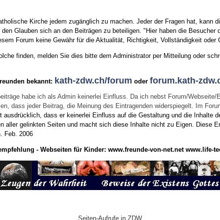
tholische Kirche jedem zugänglich zu machen. Jeder der Fragen hat, kann di
den Glauben sich an den Beiträgen zu beteiligen. "Hier haben die Besucher d
sem Forum keine Gewähr für die Aktualität, Richtigkeit, Vollständigkeit oder Q
he finden, melden Sie dies bitte dem Administrator per Mitteilung oder schr
kath-zdw.ch/forum
forum.kath-zdw.
Freunden bekannt:
oder
eiträge habe ich als Admin keinerlei Einfluss. Da ich nebst Forum/Webseite/
wissen, dass jeder Beitrag, die Meinung des Eintragenden widerspiegelt. Im Fo
usdrücklich, dass er keinerlei Einfluss auf die Gestaltung und die Inhalte d
en aller gelinkten Seiten und macht sich diese Inhalte nicht zu Eigen.
Diese Er
n.
Feb. 2006
empfehlung - Webseiten für Kinder:
www.freunde-von-net.net
www.life-te
Seiten-Aufrufe in ZDW