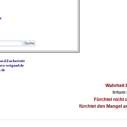
e
u.d.Eucharistie
ara-weigand.de
o.de
Wahrheit 
Irrtum
Fürchtet nicht 
fürchtet den Mangel 